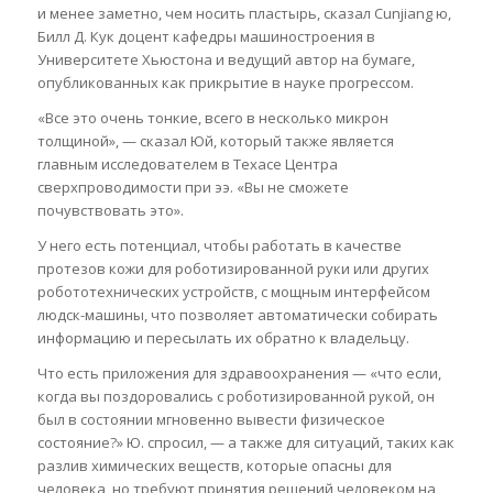
и менее заметно, чем носить пластырь, сказал Cunjiang ю,
Билл Д. Кук доцент кафедры машиностроения в
Университете Хьюстона и ведущий автор на бумаге,
опубликованных как прикрытие в науке прогрессом.
«Все это очень тонкие, всего в несколько микрон
толщиной», — сказал Юй, который также является
главным исследователем в Техасе Центра
сверхпроводимости при ээ. «Вы не сможете
почувствовать это».
У него есть потенциал, чтобы работать в качестве
протезов кожи для роботизированной руки или других
робототехнических устройств, с мощным интерфейсом
людск-машины, что позволяет автоматически собирать
информацию и пересылать их обратно к владельцу.
Что есть приложения для здравоохранения — «что если,
когда вы поздоровались с роботизированной рукой, он
был в состоянии мгновенно вывести физическое
состояние?» Ю. спросил, — а также для ситуаций, таких как
разлив химических веществ, которые опасны для
человека, но требуют принятия решений человеком на