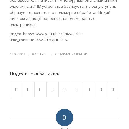
исследователя написали. «Многофункциональный мягкий
эластичный ИЧМ устройства базируется на одну ступень
образуется, золь-гель-о-полимерно-обработан Индий
цинк-оксид-полупроводник наномембранных
электроники».
Видео: https://www.youtube.com/watch?
time_continue=3&v=kC5gtHH33Lw
/
/
18.09.2019
0 ОТЗЫВЫ
ОТ
АДМИНИСТРАТОР
Поделиться записью
0