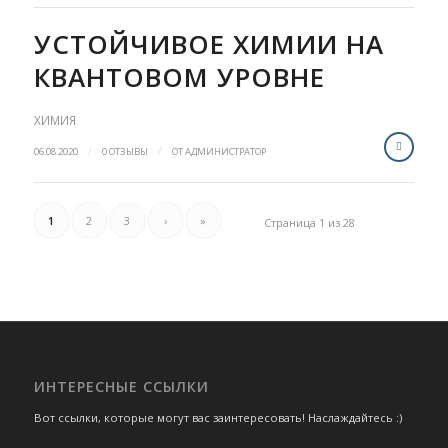
УСТОЙЧИВОЕ ХИМИИ НА
КВАНТОВОМ УРОВНЕ
ХИМИЯ
/
/
06.08.2020
0 ОТЗЫВЫ
ОТ
АДМИНИСТРАТОР
1
2
3
›
»
Страница 1 из 28
ИНТЕРЕСНЫЕ ССЫЛКИ
Вот ссылки, которые могут вас заинтересовать! Наслаждайтесь :)