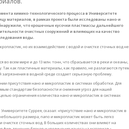
риалов.
тамента химико-технологического процесса в Университете
ицу материалов, в рамках проекта были исследованы нано-и
 обнаружили, что крошечные кусочки пластмассы дальнейшего
дительности очистных сооружений и влияющих на качество
следования воды.
ропластик, но их взаимодействие с водой и очистке сточных вод не
 во всем мире и до 13 млн. тонн, что сбрасывается в реки и океаны,
ду. Так как пластичные материалы, как правило, не разлагаются путе
й загрязнения в водной среде создает серьезную проблему.
ии присутствия нано и микропластик в системах обработки. Для
мым стандартам безопасности и снижения угроз для нашей
целью ограничения количества нано-и микропластик в системах
 Университете Суррея, сказал: «присутствие нано и микропластик в
 небольшого размера, nano и микропластик может быть легко
и очистке сточных вод. В больших количествах они влияют на
ия фильтрующих блоков и увеличения износа на материалы,