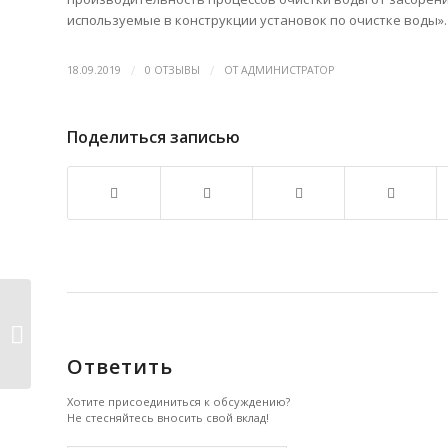
используемые в конструкции установок по очистке воды».
/
/
18.09.2019
0 ОТЗЫВЫ
ОТ
АДМИНИСТРАТОР
Поделиться записью
Исследователи разработали
дорожную карту...
Ответить
Хотите присоединиться к обсуждению?
Не стесняйтесь вносить свой вклад!