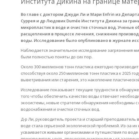
Института Дикина на границе мате
Во главе с доктором Джуди Ли и Мари Enfrin из Депар
Суррея и др Людовик Dumée Института Дикина за гран
микропластик в воде и очистке сточных вод. Ученые
расщепления в процессе лечения, снижение произво
воды. Исследование было опубликовано в журнале ис
Наблюдается значительное исследование загрязнения мик
были полностью поняты до сих пор.
Около 300 миллионов тонн пластика ежегодно производится
способствуя около 250 миллионов тонн пластика к 2025 го
выветривания или старения, это накопление пластическо
Исследование показывает текущие трудности в обнаружен
того чтобы обеспечить качество воды отвечает необходи
экосистемы, новые стратегии обнаружения необходимы с 
водоснабжения и очистки сточных вод.
Д-р Ли, руководитель проекта и старший преподаватель в
воде стала серьезной экологической проблемой. Из-за их
усваивается живыми организмами и путешествия по воде 
производительность процессов очистки воды от засорен