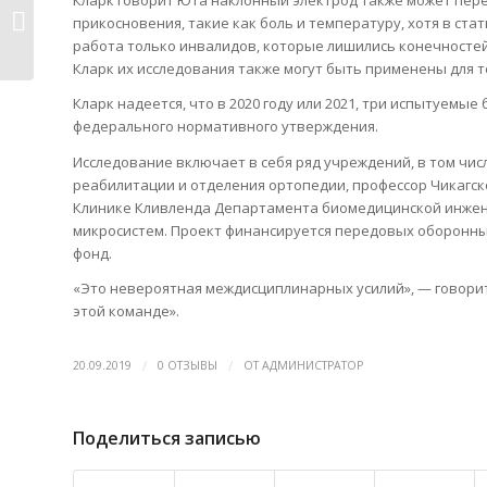
Кларк говорит Юта наклонный электрод также может пере
Роман нано-вакцины против
прикосновения, такие как боль и температуру, хотя в ста
меланомы
работа только инвалидов, которые лишились конечностей
Кларк их исследования также могут быть применены для те
Кларк надеется, что в 2020 году или 2021, три испытуемые
федерального нормативного утверждения.
Исследование включает в себя ряд учреждений, в том чи
реабилитации и отделения ортопедии, профессор Чикагск
Клинике Кливленда Департамента биомедицинской инжене
микросистем. Проект финансируется передовых оборонны
фонд.
«Это невероятная междисциплинарных усилий», — говорит 
этой команде».
/
/
20.09.2019
0 ОТЗЫВЫ
ОТ
АДМИНИСТРАТОР
Поделиться записью