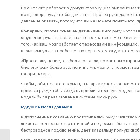
Но он также работает в другую сторону. Для выполнения т
мозг, говоря руку, чтобы двигаться. Протез руки должен т
давление оказать, потому что вы не можете понять это, пр
Во-первых, протез оснащен датчиками в его руку, котора
ощущение рука попадает на что-то хватают. Но не менее 
того, как ваш мозг работает с переходами в информацию,
взрыв импульсов пробегает по нервам к мозгу, а затем су
«Просто ощущение, это большое дело, но как вам отправи
биологически более реалистичными, мозг это поймет, те
говорит Кларк.
Чтобы добиться этого, команда Кларка использовали мат
примаса руку, чтобы создать приблизительную модель тог
модель была реализована в системе Люку руку.
Будущие Исследования
В дополнение к созданию прототипа люк руку с чувством 
является полностью портативной и не должны быть подклю
беспроводное подключение, дает владельцу полную своб