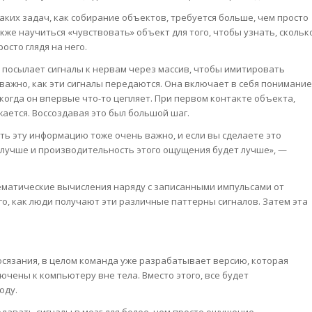
аких задач, как собирание объектов, требуется больше, чем просто
акже научиться «чувствовать» объект для того, чтобы узнать, скольк
осто глядя на него.
я посылает сигналы к нервам через массив, чтобы имитировать
важно, как эти сигналы передаются. Она включает в себя понимание
 когда он впервые что-то цепляет. При первом контакте объекта,
жается. Воссоздавая это был большой шаг.
ть эту информацию тоже очень важно, и если вы сделаете это
м лучше и производительность этого ощущения будет лучше», —
ематические вычисления наряду с записанными импульсами от
о, как люди получают эти различные паттерны сигналов. Затем эта
осязания, в целом команда уже разрабатывает версию, которая
чены к компьютеру вне тела. Вместо этого, все будет
оду.