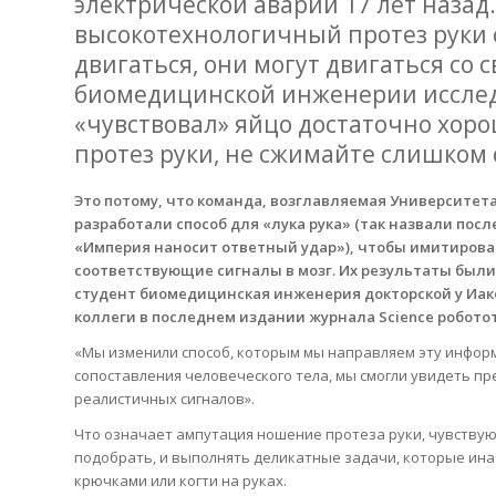
электрической аварии 17 лет назад
высокотехнологичный протез руки с
двигаться, они могут двигаться со
биомедицинской инженерии исслед
«чувствовал» яйцо достаточно хорош
протез руки, не сжимайте слишком 
Это потому, что команда, возглавляемая Университе
разработали способ для «лука рука» (так назвали после
«Империя наносит ответный удар»), чтобы имитирова
соответствующие сигналы в мозг. Их результаты были
студент биомедицинская инженерия докторской у Иак
коллеги в последнем издании журнала Science робото
«Мы изменили способ, которым мы направляем эту информа
сопоставления человеческого тела, мы смогли увидеть п
реалистичных сигналов».
Что означает ампутация ношение протеза руки, чувствую п
подобрать, и выполнять деликатные задачи, которые ин
крючками или когти на руках.