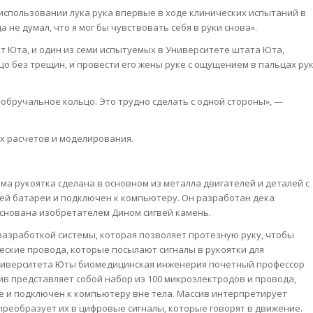
б использовании лука рука впервые в ходе клинических испытаний в
а не думал, что я мог бы чувствовать себя в руки снова».
ат Юта, и один из семи испытуемых в Университете штата Юта,
цо без трещин, и провести его жены руке с ощущением в пальцах ру
 обручальное кольцо. Это трудно сделать с одной стороны», —
х расчетов и моделирования.
ама рукоятка сделана в основном из металла двигателей и деталей с
ней батареи и подключен к компьютеру. Он разработан дека
основана изобретателем Дином сигвей камень.
азработкой системы, которая позволяет протезную руку, чтобы
еские провода, которые посылают сигналы в рукоятки для
ниверситета Юты биомедицинская инженерия почетный профессор
ив представляет собой набор из 100 микроэлектродов и провода,
 и подключен к компьютеру вне тела. Массив интерпретирует
преобразует их в цифровые сигналы, которые говорят в движение.