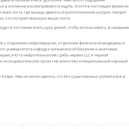
давать сигналы в мозг для более, чем просто ощущение
тье в основном рассматриваются ощупь. И хотя в настоящее время их
 ниже локтя, где мышцы двигаться расположенном на руки, говорит
х, кто потерял свои руки выше локтя.
 будут в состоянии взять руку домой, чтобы использовать, в ожидани
сле у отделение нейрохирургии, отделение физической медицины и
ого университета кафедра органической биологии и анатомии,
рии, и Юта нейротехнологий с рябь нервно LLC и черной
х исследовательских проектов-агентство и Национальный научный
Кларк. «Мы не могли сделать это без существенных усилий и все в