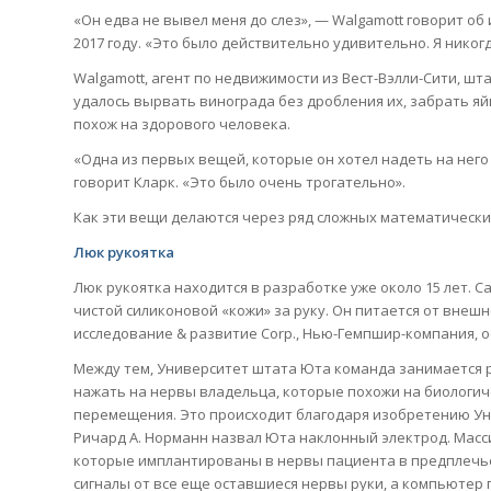
«Он едва не вывел меня до слез», — Walgamott говорит о
2017 году. «Это было действительно удивительно. Я никогд
Walgamott, агент по недвижимости из Вест-Вэлли-Сити, шт
удалось вырвать винограда без дробления их, забрать яй
похож на здорового человека.
«Одна из первых вещей, которые он хотел надеть на него
говорит Кларк. «Это было очень трогательно».
Как эти вещи делаются через ряд сложных математически
Люк рукоятка
Люк рукоятка находится в разработке уже около 15 лет. С
чистой силиконовой «кожи» за руку. Он питается от внеш
исследование & развитие Corp., Нью-Гемпшир-компания, 
Между тем, Университет штата Юта команда занимается р
нажать на нервы владельца, которые похожи на биологич
перемещения. Это происходит благодаря изобретению У
Ричард А. Норманн назвал Юта наклонный электрод. Масс
которые имплантированы в нервы пациента в предплечье
сигналы от все еще оставшиеся нервы руки, а компьютер 