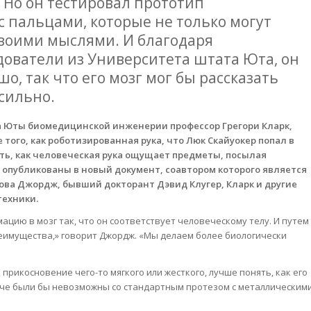
. Но он тестировал прототип
 пальцами, которые не только могут
 своими мыслями. И благодаря
ователи из Университета штата Юта, он
о, так что его мозг мог бы рассказать
сильно.
та Юты биомедицинской инженерии профессор Грегори Кларк,
 того, как роботизированная рука, что Люк Скайуокер попал в
ть, как человеческая рука ощущает предметы, посылая
 опубликованы в новый документ, соавтором которого является
ова Джордж, бывший докторант Дэвид Клугер, Кларк и другие
техники.
цию в мозг так, что он соответствует человеческому телу. И путем
реимущества,» говорит Джордж. «Мы делаем более биологически
рикосновение чего-то мягкого или жесткого, лучше понять, как его
аче были бы невозможны со стандартным протезом с металлическим