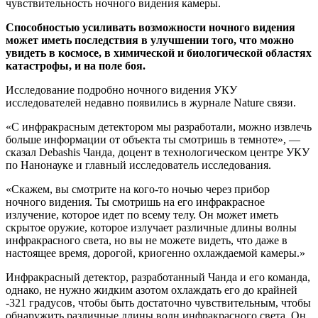
чувствительность ночного видения камеры.
Способностью усиливать возможности ночного видения
может иметь последствия в улучшении того, что можно
увидеть в космосе, в химической и биологической областях
катастрофы, и на поле боя.
Исследование подробно ночного видения УКУ
исследователей недавно появились в журнале Nature связи.
«С инфракрасным детектором мы разработали, можно извлечь
больше информации от объекта ты смотришь в темноте», —
сказал Debashis Чанда, доцент в технологическом центре УКУ
по Нанонауке и главный исследователь исследования.
«Скажем, вы смотрите на кого-то ночью через прибор
ночного видения. Ты смотришь на его инфракрасное
излучение, которое идет по всему телу. Он может иметь
скрытое оружие, которое излучает различные длины волны
инфракрасного света, но вы не можете видеть, что даже в
настоящее время, дорогой, криогенно охлаждаемой камеры.»
Инфракрасный детектор, разработанный Чанда и его команда,
однако, не нужно жидким азотом охлаждать его до крайней
-321 градусов, чтобы быть достаточно чувствительным, чтобы
обнаружить различные длины волн инфракрасного света. Он