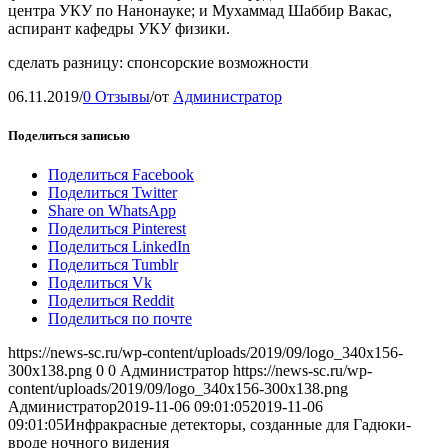
центра УКУ по Нанонауке; и Мухаммад Шаббир Вакас,
аспирант кафедры УКУ физики.
сделать разницу: спонсорские возможности
06.11.2019
/
0 Отзывы
/
от
Администратор
Поделиться записью
Поделиться Facebook
Поделиться Twitter
Share on WhatsApp
Поделиться Pinterest
Поделиться LinkedIn
Поделиться Tumblr
Поделиться Vk
Поделиться Reddit
Поделиться по почте
https://news-sc.ru/wp-content/uploads/2019/09/logo_340x156-
300x138.png
0
0
Администратор
https://news-sc.ru/wp-
content/uploads/2019/09/logo_340x156-300x138.png
Администратор
2019-11-06 09:01:05
2019-11-06
09:01:05
Инфракрасные детекторы, созданные для Гадюки-
вроде ночного видения