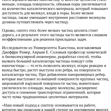
меньше, площадь поверхности, обнажая поры увеличивается
на количество каталитического материала, который повышает
доступность для молекул, входя в поры. Более мелкие
частицы, также уменьшает внутреннее расстояние молекулы
должны путешествовать через частицу.
Однако, синтез этих более мелких частиц цеолита стоит
дорого, а в результате этого частицы часто являются слишком
неэффективными для решения прикладных задач.
Исследователи из Университета Хьюстона, возглавляемая
Джеффри Ример, Авраам Е. Соловьев профессор химической
и биомолекулярной инженерии, разработал способ, чтобы
вызвать больший катализатора частицы поведут себя
наночастицы — то есть позволить молекул, искры реакции и
выход быстро, растет выступы или ребра, на поверхности
катализатора частиц. При добавлении наноразмерных ребер,
которые выступают из внешней поверхности крупных частиц,
шероховатой наружной поверхности частиц значительно
увеличился по площади, выдачу молекулы, расширение
доступа и снижение транспортных ограничений, которые
часто чумы традиционных цеолитных материалов.
«Наш новый подход к синтезу основывается на работе,
которую мы проводим в нашей группе на протяжении многих