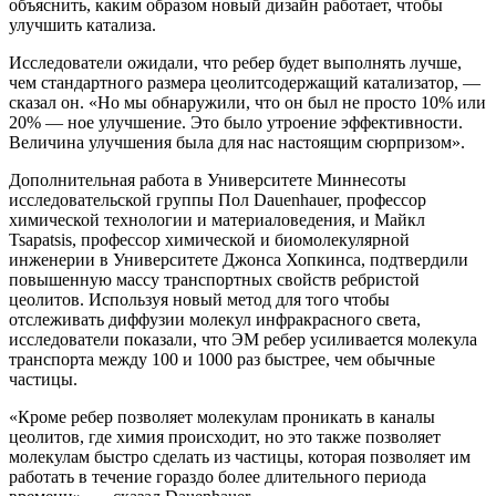
объяснить, каким образом новый дизайн работает, чтобы
улучшить катализа.
Исследователи ожидали, что ребер будет выполнять лучше,
чем стандартного размера цеолитсодержащий катализатор, —
сказал он. «Но мы обнаружили, что он был не просто 10% или
20% — ное улучшение. Это было утроение эффективности.
Величина улучшения была для нас настоящим сюрпризом».
Дополнительная работа в Университете Миннесоты
исследовательской группы Пол Dauenhauer, профессор
химической технологии и материаловедения, и Майкл
Tsapatsis, профессор химической и биомолекулярной
инженерии в Университете Джонса Хопкинса, подтвердили
повышенную массу транспортных свойств ребристой
цеолитов. Используя новый метод для того чтобы
отслеживать диффузии молекул инфракрасного света,
исследователи показали, что ЭМ ребер усиливается молекула
транспорта между 100 и 1000 раз быстрее, чем обычные
частицы.
«Кроме ребер позволяет молекулам проникать в каналы
цеолитов, где химия происходит, но это также позволяет
молекулам быстро сделать из частицы, которая позволяет им
работать в течение гораздо более длительного периода