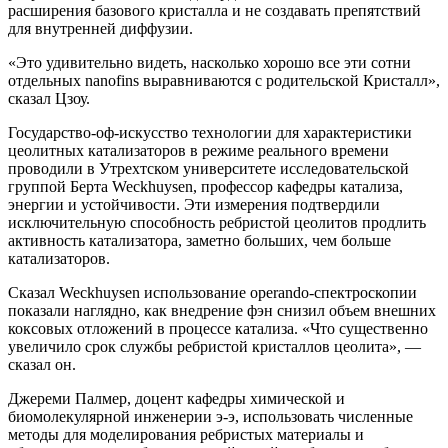
расширения базового кристалла и не создавать препятствий
для внутренней диффузии.
«Это удивительно видеть, насколько хорошо все эти сотни
отдельных nanofins выравниваются с родительской Кристалл»,
сказал Цзоу.
Государство-оф-искусство технологии для характеристики
цеолитных катализаторов в режиме реального времени
проводили в Утрехтском университете исследовательской
группой Берта Weckhuysen, профессор кафедры катализа,
энергии и устойчивости. Эти измерения подтвердили
исключительную способность ребристой цеолитов продлить
активность катализатора, заметно больших, чем больше
катализаторов.
Сказал Weckhuysen использование operando-спектроскопии
показали наглядно, как внедрение фэн снизил объем внешних
коксовых отложений в процессе катализа. «Что существенно
увеличило срок службы ребристой кристаллов цеолита», —
сказал он.
Джереми Палмер, доцент кафедры химической и
биомолекулярной инженерии э-э, использовать численные
методы для моделирования ребристых материалы и