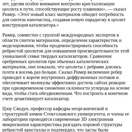
лет, уделяя особое внимание контролю кристаллизации
цеолита в пути, способствующие росту плавники», — сказал
Ример. «Этот новый класс материалов обходит потребность
для синтеза наночастиц, создавая новую парадигму в цеолит
конструкция катализатора.»
Ример, совместно с группой международных экспертов в
области синтеза материалов, определения характеристик и
моделирования, чтобы продемонстрировать способность
ребристой цеолитов для повышения производительности этой
уникальной семьи твердых катализаторов. Сравнение
оребренных цеолитов при обычных каталитических
материалов, они показали, что цеолиты с ребрами длилась
почти в восемь раз больше. Сказал Ример включение ребер
приводит к короче внутренних диффузионных потоков и
обеспечивает молекулы эффективно достичь сайтах реакции
при одновременном снижении склонности углерода на основе
вида, чтобы стать обездвиженным. Что построить в конечном
счете дезактивирует катализатор.
Цзоу Сяодун, профессор кафедры неорганической и
структурной химии Стокгольмского университета, и члены ее
лаборатории проводятся современные 3D электронная
микроскопия характеристика разгадать поровой структуры
ребристой кристаллы и подтвердил, что ласты были