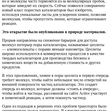
но и молекулы часто тормозятся из-за молекулярных пробок,
которые замедлят их скорость. Сейчас появился совершенно
новый класс пористых катализаторов был изобретен,
используя уникальные ласты для ускорения химии, позволяя
молекулам, чтобы пропустить линии, которые ограничивают
реакции.
Это открытие было опубликовано в природе материалов.
Прорыв направлены на снижение барьеров для доступа
молекул интерьер поры катализаторы, называемые цеолиты
— алюмосиликаты с порами меньше нанометра. Цеолиты
широко используются в коммерческих процессов в качестве
твердых катализаторов для производства бензина и
химических веществ на добавленную стоимость и других
продуктов.
В этих приложениях, химии в поры цеолита в первую очередь
требует молекул, чтобы найти небольшое число отверстий на
внешней поверхности частиц катализатора. Это создает
очередь из молекул, которые должны «стоять в очереди»,
чтобы войти в частицы, рассеянной на сайте Active участвует
в химической реакции, а затем покинуть частицу.
Один из подходов к решению этих проблем транспорта было
синтезировать малых наночастиц. В качестве цеолитов стало