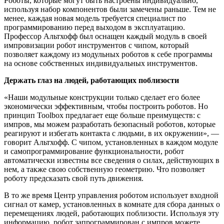
Роботы, которые могут быть настроены индивидуально,
используя набор компонентов были замечены раньше. Тем не
менее, каждая новая модель требуется специалист по
программированию перед выходом в эксплуатацию.
Профессор Альтхофф был оснащен каждый модуль в своей
импровизации робот инструментов с чипом, который
позволяет каждому из модульных роботов к себе программы
на основе собственных индивидуальных инструментов.
Держать глаз на людей, работающих поблизости
«Наши модульные конструкции только сделает его более
экономически эффективным, чтобы построить роботов. Но
принцип Toolbox предлагает еще больше преимуществ: с
импров, мы можем разработать безопасный роботов, которые
реагируют и избегать контакта с людьми, в их окружении», —
говорит Альтхофф. С чипом, установленных в каждом модуле
и самопрограммирование функциональности, робот
автоматически известны все сведения о силах, действующих в
нем, а также свою собственную геометрию. Что позволяет
роботу предсказать свой путь движения.
В то же время Центр управления роботом использует входной
сигнал от камер, установленных в комнате для сбора данных о
перемещениях людей, работающих поблизости. Используя эту
информацию, робот запрограммирован с импров можете