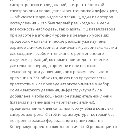
синхротронных исследований, т. е. рентгеновской
спектроскопии поглощения и рентгеновской дифракции»,
— объясняет Марк-Андре Serrer (IKFT), один из авторов
исследования. «Это был первый раз, когда мы имели
возможность наблюдать, так сказать, ФЦ катализатора
при работе на атомном уровне в реальных условиях
процесса». А каталитические реакции уже изучены
заранее с синхротрона, специальный ускоритель частиц
для создания особо интенсивного рентгеновского
излучения, реакций, которые происходят в течение
длительного периода времени и при высоких
температурах и давлениях, как в режиме реального
времени на Р2Х-объекта, до сих пор представлены
препятствие. Для проведения эксперимента в набор,
Роман высокого давления, инфраструктура была
добавлена, чтобы кошка-закон измерительной линии
(катализ и актинидов измерительной линии),
предназначенных для катализатора учебы в комплект
синхрофазотрона. С этой инфраструктуры, который был
построен в рамках федерального правительства
Коперникус проектов для энергетической революции-то