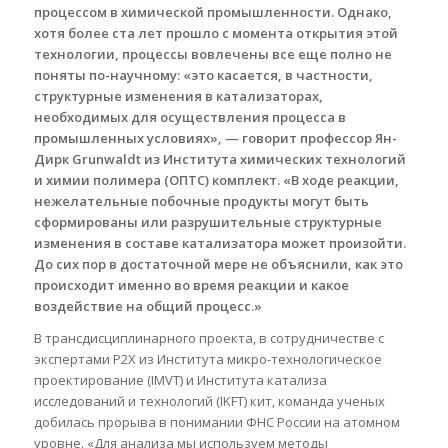
процессом в химической промышленности. Однако,
хотя более ста лет прошло с момента открытия этой
технологии, процессы вовлечены все еще полно не
поняты по-научному: «это касается, в частности,
структурные изменения в катализаторах,
необходимых для осуществления процесса в
промышленных условиях», — говорит профессор Ян-
Дирк Grunwaldt из Института химических технологий
и химии полимера (ОПТС) комплект. «В ходе реакции,
нежелательные побочные продукты могут быть
сформированы или разрушительные структурные
изменения в составе катализатора может произойти.
До сих пор в достаточной мере не объяснили, как это
происходит именно во время реакции и какое
воздействие на общий процесс.»
В трансдисциплинарного проекта, в сотрудничестве с
экспертами Р2Х из Института микро-технологическое
проектирование (IMVT) и Института катализа
исследований и технологий (IKFT) кит, команда ученых
добилась прорыва в понимании ФНС России на атомном
уровне. «Для анализа мы используем методы