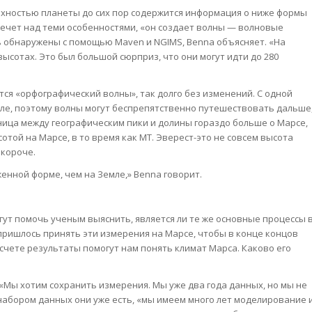
рхностью планеты до сих пор содержится информация о ниже формы
, течет над теми особенностями, «он создает волны — волновые
ь обнаружены с помощью Maven и NGIMS, Benna объясняет. «На
высотах. Это был большой сюрприз, что они могут идти до 280
тся «орфографический волны», так долго без изменений. С одной
мле, поэтому волны могут беспрепятственно путешествовать дальше
азница между географическим пики и долины гораздо больше о Марсе,
сотой на Марсе, в то время как МТ. Эверест-это не совсем высота
 короче.
енной форме, чем на Земле,» Benna говорит.
ут помочь ученым выяснить, является ли те же основные процессы 
пришлось принять эти измерения на Марсе, чтобы в конце концов
 счете результаты помогут нам понять климат Марса. Каково его
Мы хотим сохранить измерения. Мы уже два года данных, но мы не
 набором данных они уже есть, «мы имеем много лет моделирование 