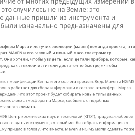
тличие от многих предыдущих измерений в
это случилось не на Земле: это
все данные пришли из инструмента и
е были изначально предназначены для
мосферы Марса и летучих эволюции (мавен) команда проекта, что
рат MAVEN и его газовый и ионный масс-спектрометр
 Они хотели, чтобы увидеть, если детали прибора, которые, ка
еред, как стеклоочистители достаточно быстро,» чтобы
ых.
яют модификации Benna и его коллеги просили. Ведь Maven и NGIMS
хорошо работает для сбора информации о составе атмосферы Марса.
тверждали, что этот проект будет собирать новые типы данных,
рхних слоях атмосферы на Марсе, сообщить о подобных
етарного климата.
МУБ Центр космических наук и технологий (КГОТ), придумал лобовое
а как создать инструмент, который мог бы собрать информацию о
му пришло в голову, что вместе, Maven и NGIMS могли сделать то же