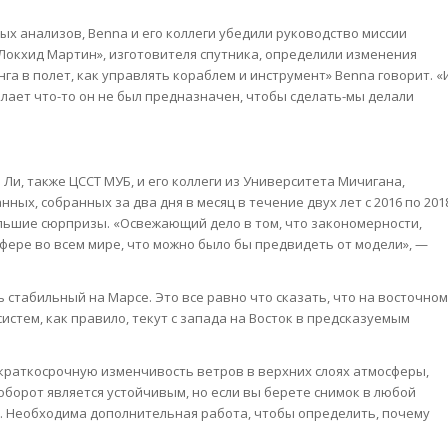
х анализов, Benna и его коллеги убедили руководство миссии
 «Локхид Мартин», изготовителя спутника, определили изменения
га в полет, как управлять кораблем и инструмент» Benna говорит. «
елает что-то он не был предназначен, чтобы сделать-мы делали
Ли, также ЦССТ МУБ, и его коллеги из Университета Мичигана,
ных, собранных за два дня в месяц в течение двух лет с 2016 по 201
льшие сюрпризы. «Освежающий дело в том, что закономерности,
ере во всем мире, что можно было бы предвидеть от модели», —
ь стабильный на Марсе. Это все равно что сказать, что на восточном
истем, как правило, текут с запада на Восток в предсказуемым
краткосрочную изменчивость ветров в верхних слоях атмосферы,
оборот является устойчивым, но если вы берете снимок в любой
. Необходима дополнительная работа, чтобы определить, почему