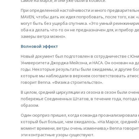
самое на Марсе, и они уже были в космосе.
При определенной настойчивости и много предварительны
MAVEN, чтобы дать их идея попробовать, после того, как
могут быть без ущерба спутника. «Это умный реинжинирин
оба-ка делать что-то он не предназначен для, и прибор д
замеры ветра можно».
Волновой эффект
Новый документ был подготовлен в сотрудничестве с Юни 
Университета Джорджа Мейсона, и НАСА. Он основан на дан
годы. Некоторые результаты были ожидаемы, и другие бо
которые мы наблюдали в верхнем соответствовать атмосф
говорит Benna. «Физика строительство».
В целом, средний циркуляции из сезона в сезон были очен
побережье Соединенных Штатов, в течение года, погода с
образом.
Один сюрприз пришел, когда команда проанализировала 
который был больше, чем ожидалось. «На Марсе, средний 
момент времени, ветры очень изменчива,» Benna говорит
эти контрастные узоры существуют.