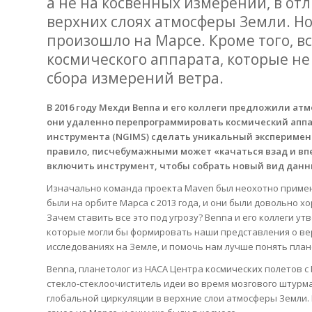
а не на косвенных измерений, в о
верхних слоях атмосферы Земли. Но 
произошло на Марсе. Кроме того, 
космического аппарата, которые н
сбора измерений ветра.
В 2016 году Мехди Benna и его коллеги предложили ат
они удаленно перепрограммировать космический аппа
инструмента (NGIMS) сделать уникальный эксперимент.
правило, писчебумажными может «качаться взад и вп
включить инструмент, чтобы собрать новый вид данн
Изначально команда проекта Maven был неохотно примен
были на орбите Марса с 2013 года, и они были довольно 
Зачем ставить все это под угрозу? Benna и его коллеги у
которые могли бы формировать наши представления о ве
исследованиях на Земле, и помочь нам лучше понять план
Benna, планетолог из НАСА Центра космических полетов с 
стекло-стеклоочиститель идеи во время мозгового штурм
глобальной циркуляции в верхние слои атмосферы Земли. Е