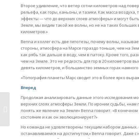
Второе удивление, что ветер сотни километров над пове
рельефа, как горы, каньоны, и тазики. Как масса воздуха
эффекты — что до верхних слоев атмосферы» и могут быт
Земле, мы видим такой же волны, но не на таких больших 
километров.»
Benna и коллег есть две гипотезы, почему волны, называе
стороны, атмосфера на Марсе гораздо тоньше, чем на Зе
как рябь так дальше в воду, чем в патоку. Кроме того, р
чем на Земле. Это не редкость для гор в 20 километров вы
девять километров, и большинство земных горах намного
«Топография планеты Марс сводит это в более ярко выраж
Вперед
Продолжая анализировать данные этого исследования мог
верхних слоях атмосферы Земли. По иронии судьбы, «нам 
Бронированный с пластмассовой
понять же явление на Земле» Benna говорит. «В конечном
‘волосы’...
состояние и как он эволюционирует?»
Но команда не удовлетворены текущим набором данных. «
останавливаемся на достигнутом,» Benna говорит. Даже с