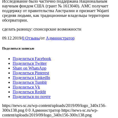
Исследование было частично поддержана Национальным
научным фондом США (грант № 1613040). АМС получает
поддержку от правительства Австралии и признает Wajarri
средняя людьми, как традиционные владельцы территории
обсерватории.
сделать разницу: спонсорские возможности
09.12.2019
/
0 Отзывы
/
от
Администратор
Поделиться записью
Поделиться Facebook
Поделиться Twitter
Share on WhatsApp
Поделиться Pinterest
Поделиться LinkedIn
Поделиться Tumblr
Поделиться Vk
Поделиться Reddit
Поделиться по почте
https://news-sc.ru/wp-content/uploads/2019/09/logo_340x156-
300x138.png
0
0
Администратор
https://news-sc.ru/wp-
content/uploads/2019/09/logo_340x156-300x138.png