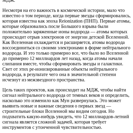
МДЖ.
Несмотря на его важность в космической истории, мало что
известно о том периоде, когда первые звезды сформировались,
которая известна как эпоха Reionization (ПНП). Первые атомы,
которые образовались после Большого взрыва были
положительно заряженные ионы водорода — атомы которых
происходит отрыв электронов от энергии детской Вселенной.
Как Вселенная охлаждается и расширяется, атомы водорода
воссоединиться со своими электронами в форме нейтрального
водорода. И это только примерно все, что было во Вселенной
до примерно 12 миллиардов лет назад, когда атомы начали
слипания вместе, чтобы сформировать звезды и галактики.
Свет от этих ре-ионизированные объекты нейтрального
водорода, в результате чего она в значительной степени
исчезнут из межзвездного пространства.
Цель таких проектов, как происходит на МДЖ, чтобы найти
сигнал нейтрального водорода от темных веков и определить,
насколько это изменило как Мун развернулась. Это может
выявить новые и важные сведения о первых звезд —
строительные блоки Вселенной мы видим сегодня. Но
подхватить какую-нибудь увидеть, что 12 миллиардов-летний
сигнала является сложной задачей, которая требует
инструментов с утонченной чувствительностью.