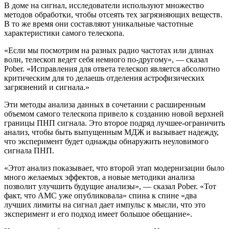
В доме на сигнал, исследователи используют множество
методов обработки, чтобы отсеять тех загрязняющих веществ.
В то же время они составляют уникальные частотные
характеристики самого телескопа.
«Если мы посмотрим на разных радио частотах или длинах
волн, телескоп ведет себя немного по-другому», — сказал
Pober. «Исправления для ответа телескоп является абсолютно
критическим для то делаешь отделения астрофизических
загрязнений и сигнала.»
Эти методы анализа данных в сочетании с расширенным
объемом самого телескопа привело к созданию новой верхней
границы ПНП сигнала. Это второе подряд лучшее-ограничить
анализ, чтобы быть выпущенным МДЖ и вызывает надежду,
что эксперимент будет однажды обнаружить неуловимого
сигнала ПНП.
«Этот анализ показывает, что второй этап модернизации было
много желаемых эффектов, а новые методики анализа
позволит улучшить будущие анализы», — сказал Pober. «Тот
факт, что АМС уже опубликовала» спина к спине «два
лучших лимиты на сигнал дает импульс к мысли, что это
эксперимент и его подход имеет большое обещание».