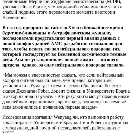
различными Мерчисон Уидфилде радиотелескопа (МДЖ),
ученые сейчас ближе, чем когда-либо обнаружение ультра-
слабый подпись этого переломного момента в истории
Вселенной.
В статье, препринт на сайте arXiv и в ближайшее время
будут опубликованы в Астрофизическом журнале,
исследователи представляют первый анализ данных с
новой конфигурацией АМС разработан специально для
того, чтобы искать сигнал нейтрального водорода, газ,
который господствует во Вселенной космические темные
века. Анализ устанавливает новый лимит — низшего
предела, однако, за силу нейтрального водорода сигнала.
«Мы можем с уверенностью сказать, что если нейтральный
водород сигнал был сильнее, чем предел, который мы
установили в бумагу, а затем телескоп обнаружил бы его,»
сказал Джонатан Pober, доцент физики в Университете Брауна
и автор на новой бумаге. «Эти результаты могут помочь нам в
дальнейшем ограничивать время, когда космические темные
века закончились и появились первые звезды».
Исследования возглавил Wenyang ли, кто выполнил работу
как аспирант в Университете Брауна. Ли и Pober сотрудничал
с международной группой исследователей, работавших с