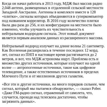
Когда он начал работать в 2013 году, МДЖ был массив радио
2,048 антенн, размещенных в отдаленной сельской местности
Западной Австралии. Антенны в комплекте вместе в 128
«плитки», сигналы которых объединяются в суперкомпьютер
под названием коррелятор. В 2016 году количество плитки
была два раза до 256, и их конфигурации на местности было
изменено, чтобы улучшить их чувствительность к
нейтральным водородом сигнала. Этот новый документ
является первым анализом данных из расширенного массива.
Нейтральный водород излучает на длине волны 21 сантиметр.
Как Вселенная расширилась в течение последних 12 млрд.
лет, сигнал из ПНП в настоящее время растягивается до 2
метров, и вот, что МДЖ астрономы ищут. Проблема есть и
множество других источников, которые излучают на одной
волне — антропогенные источники, такие как цифровое
телевидение, а также естественных источников в пределах
Млечного Пути и от миллионов других галактик.
«Все эти и другие источники, на много порядков сильнее, чем
сигнал, который мы пытаемся обнаружить», — сказал Pober.
«Даже FM-радио сигнал, отраженный от самолета, что,
случается, проходя над телескопа достаточно, чтобы
загрязнить данных».