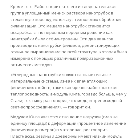
Кроме того, Райс говорит, что его исследовательская
группа уплощенный мениск раствора нанотрубок в
стеклянную воронку, используя технологию обработки
силанизации. Это мешало нанотрубок становится
вскарабкался по неровным передним решение как
нанотрубки были отфильтрованы. Эти два авансов
производить нанотрубки фильмов, демонстрирующих
отличное выравнивание по всей структуре, которая была
измерена с помощью различных поляризационных
оптических методов.
«Углеродные нанотрубки являются значительные
материальные системы, из-за их впечатляющих
физических свойств, таких как чрезвычайно высокая
теплопроводность; а-модуль Юнга, гораздо больше, чем у
Стали; ток тыщу раз говорил, что медь; и превосходный
свет-вопрос соединения», — говорит он.
Модулем Юнга является отношение нагрузки (сила на
единицу площади) к деформации (процентное изменение
физических размеров) в материале, рис говорит.
Пластмассы, резины и древесины имеют низкий модуль