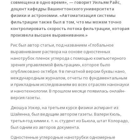
совмещена в одно время», — говорит Уильям Райс,
доцент кафедры Вашингтонского университета
физики и астрономии. «Автоматизация системы
фильтрации также был в том, что мы можем точно
контролировать скорость потока фильтрации, которая
произвела высшее выравнивание.»
Рис был автор статьи, под названием «Глобальное
выравнивание раствора на основе одностенных
нанотрубок пленок углерода с помощью компьютерного
зрения управляемой фильтрации», которое было
опубликовано октября. 9 в печатной версии буквы нано,
международным журналом, отчеты по фундаментальным
и прикладным исследованиям во всех отраслях нанонауки
и нанотехнологии. В прошлом месяце появилась онлайн-
версия газеты.
Джошуа Уокер, на третьем курсе физики аспирант из
Шайенна, был ведущим автором газеты. Валери Кюль,
третья-год химии к. т. н. студент из Бьюла, штат Колорадо,
был одним из авторов документа.
Одностенные углеродные нанотрубки одномерные