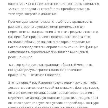
(около -200 ° С). В то же время нет винтов перемещения по
-275 ОС, проверки их способности преобразовывать
тепловую энергию в движение.
Пропеллеры также показал способность вращаться в
разные стороны в управляемом режиме, а не для
переключения направления. Это стало результатом того,
как винт был прикреплен к поверхности золота, что
вызвало небольшой наклон в статоре. Направление
наклона определяется направлением спина. Эта функция
напоминает макроскопических винтов мы видим в
реальном мире.
«Статор действует как храповик-образный механизм,
который предусматривает однонаправленное
вращение», — отмечает Rapenne.
Это не первый раз Rapenne использовали золото, чтобы
доказать возможности своей наномашин. Два года назад
он и его коллеги организовали первые соревнования в
мире nanocar используя золотые дорожки. В то время как
он не ожидает, следует, что усилия с первой один конкурс
нано пропеллер, он верит в новые машины служат