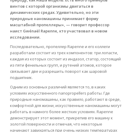
винтов с которой организмы двигаться в
динамических средах. Удивительно, но эти
природные наномашины принимает форму
масштабной пропеллеры», — говорит профессор
наист Gwénaël Rapenne, кто участвовал в новом
исследовании.
Последовательно, пропеллер Rapenne и его коллеги
разработали состоит из трех компонентов: три лопасти,
каждая из которых состоит из индазол, статор, состоящий
из пяти фенильных групп, и рутений атомов, которое
связывает две и разрешить поворот как шаровой
подшипник.
Одним из основных различий является то, в каких
условиях искусственного nanopropellers работы. Где
природные наномашины, как правило, работают в среде,
комфортной для жизни, искусственные наномашины могут
работать в намного более жестких условиях. Rapenne
демонстрирует этот момент, прикрепив его машину к
золотой поверхности и отмечая, что некоторые
начинают завихряться при очень низких температурах