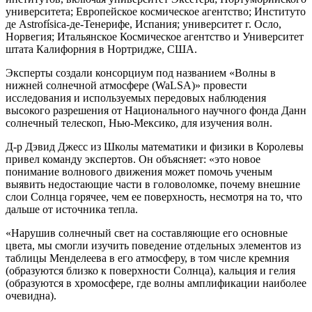
университета; Европейское космическое агентство; Институто
де Astrofísica-де-Тенерифе, Испания; университет г. Осло,
Норвегия; Итальянское Космическое агентство и Университет
штата Калифорния в Нортридже, США.
Эксперты создали консорциум под названием «Волны в
нижней солнечной атмосфере (WaLSA)» провести
исследования и используемых передовых наблюдения
высокого разрешения от Национального научного фонда Данн
солнечный телескоп, Нью-Мексико, для изучения волн.
Д-р Дэвид Джесс из Школы математики и физики в Королевы
привел команду экспертов. Он объясняет: «это новое
понимание волнового движения может помочь ученым
выявить недостающие части в головоломке, почему внешние
слои Солнца горячее, чем ее поверхность, несмотря на то, что
дальше от источника тепла.
«Нарушив солнечный свет на составляющие его основные
цвета, мы смогли изучить поведение отдельных элементов из
таблицы Менделеева в его атмосферу, в том числе кремния
(образуются близко к поверхности Солнца), кальция и гелия
(образуются в хромосфере, где волны амплификации наиболее
очевидна).