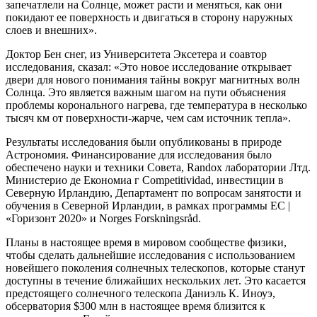
запечатлели на Солнце, может расти и меняться, как они
покидают ее поверхность и двигаться в сторону наружных
слоев и внешних».
Доктор Бен снег, из Университета Эксетера и соавтор
исследования, сказал: «Это новое исследование открывает
двери для нового понимания тайны вокруг магнитных волн
Солнца. Это является важным шагом на пути объяснения
проблемы коронального нагрева, где температура в несколько
тысяч км от поверхности-жарче, чем сам источник тепла».
Результаты исследования были опубликованы в природе
Астрономия. Финансирование для исследования было
обеспечено науки и техники Совета, Randox лаборатории Лтд.
Министерио де Економиа г Competitividad, инвестиции в
Северную Ирландию, Департамент по вопросам занятости и
обучения в Северной Ирландии, в рамках программы ЕС |
«Горизонт 2020» и Norges Forskningsråd.
Планы в настоящее время в мировом сообществе физики,
чтобы сделать дальнейшие исследования с использованием
новейшего поколения солнечных телескопов, которые станут
доступны в течение ближайших нескольких лет. Это касается
предстоящего солнечного телескопа Даниэль К. Иноуэ,
обсерватория $300 млн в настоящее время близится к