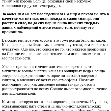
тайну, как корона Солнца, сохраняет свои несколько
миллионов градусов температуры.
За более чем 60 лет наблюдений за Солнцем показали, что в
качестве магнитных волн покидать салон солнца, они
растут в силе, но до сих пор не было никаких твердых
данных наблюдений относительно того, почему это
произошло.
Высокая температура короны-это тоже всегда было загадкой.
Как правило, чем ближе мы к источнику тепла, тем теплее мы
чувствуем. Однако, это совсем не то, что кажется произойдет
на Солнце-ее внешние слои теплее, чем источником тепла на
его поверхности.
Ученые приняли в течение длительного времени, что
магнитные волны энергии канал из обширных недр Солнца
энергию водохранилище, которое питается от ядерного
синтеза, в внешних областях его атмосферы. Поэтому
понимание того, как движение волны генерируются и
распространяются по всему Солнце имеет огромное значение
для исследователей.
Команда, которую возглавлял королевы, включены 13 ученых,
охватывающих пять стран и 11 научно-исследовательских
институтов, включая университет Эксетера; Нортумбрийского