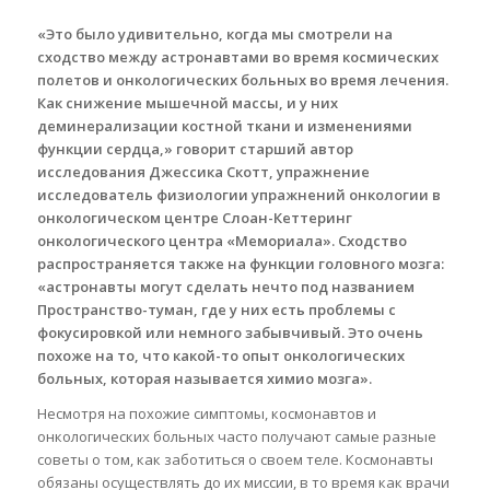
«Это было удивительно, когда мы смотрели на
сходство между астронавтами во время космических
полетов и онкологических больных во время лечения.
Как снижение мышечной массы, и у них
деминерализации костной ткани и изменениями
функции сердца,» говорит старший автор
исследования Джессика Скотт, упражнение
исследователь физиологии упражнений онкологии в
онкологическом центре Слоан-Кеттеринг
онкологического центра «Мемориала». Сходство
распространяется также на функции головного мозга:
«астронавты могут сделать нечто под названием
Пространство-туман, где у них есть проблемы с
фокусировкой или немного забывчивый. Это очень
похоже на то, что какой-то опыт онкологических
больных, которая называется химио мозга».
Несмотря на похожие симптомы, космонавтов и
онкологических больных часто получают самые разные
советы о том, как заботиться о своем теле. Космонавты
обязаны осуществлять до их миссии, в то время как врачи