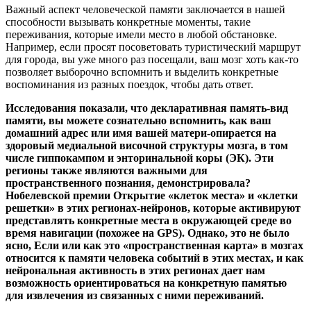
Важный аспект человеческой памяти заключается в нашей
способности вызывать конкретные моменты, такие
переживания, которые имели место в любой обстановке.
Например, если просят посоветовать туристический маршрут
для города, вы уже много раз посещали, ваш мозг хоть как-то
позволяет выборочно вспомнить и выделить конкретные
воспоминания из разных поездок, чтобы дать ответ.
Исследования показали, что декларативная память-вид
памяти, вы можете сознательно вспомнить, как ваш
домашний адрес или имя вашей матери-опирается на
здоровый медиальной височной структуры мозга, в том
числе гиппокампом и энторинальной коры (ЭК). Эти
регионы также являются важными для
пространственного познания, демонстрировала?
Нобелевской премии Открытие «клеток места» и «клетки
решетки» в этих регионах-нейронов, которые активируют
представлять конкретные места в окружающей среде во
время навигации (похожее на GPS). Однако, это не было
ясно, Если или как это «пространственная карта» в мозгах
относится к памяти человека событий в этих местах, и как
нейрональная активность в этих регионах дает нам
возможность ориентироваться на конкретную памятью
для извлечения из связанных с ними переживаний.