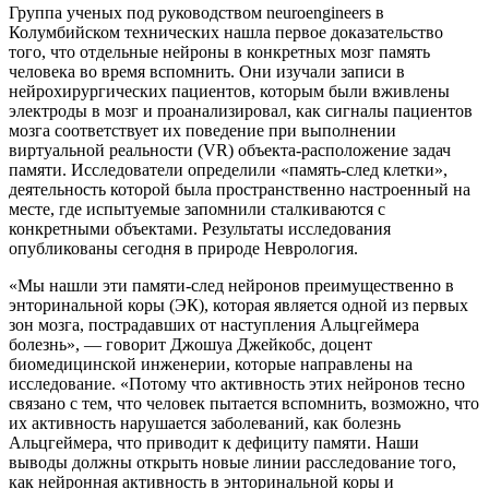
Группа ученых под руководством neuroengineers в
Колумбийском технических нашла первое доказательство
того, что отдельные нейроны в конкретных мозг память
человека во время вспомнить. Они изучали записи в
нейрохирургических пациентов, которым были вживлены
электроды в мозг и проанализировал, как сигналы пациентов
мозга соответствует их поведение при выполнении
виртуальной реальности (VR) объекта-расположение задач
памяти. Исследователи определили «память-след клетки»,
деятельность которой была пространственно настроенный на
месте, где испытуемые запомнили сталкиваются с
конкретными объектами. Результаты исследования
опубликованы сегодня в природе Неврология.
«Мы нашли эти памяти-след нейронов преимущественно в
энторинальной коры (ЭК), которая является одной из первых
зон мозга, пострадавших от наступления Альцгеймера
болезнь», — говорит Джошуа Джейкобс, доцент
биомедицинской инженерии, которые направлены на
исследование. «Потому что активность этих нейронов тесно
связано с тем, что человек пытается вспомнить, возможно, что
их активность нарушается заболеваний, как болезнь
Альцгеймера, что приводит к дефициту памяти. Наши
выводы должны открыть новые линии расследование того,
как нейронная активность в энторинальной коры и