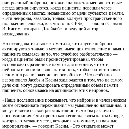
настроенный нейроны, похожие на «клеток места», которые
всегда активизируются, когда пациенты перешли через
определенных местах, независимо от цели субъектов памяти.
«Эти нейроны, казалось, только волнует пространственного
положения человека, как чисто по GPS», — говорит Салман
Э. Касим, аспирант Джейкобса и ведущий автор
исследования.
Но исследователи также заметили, что другие нейроны
активируются только в местах, имеющих отношение к памяти
пациента ссылаясь на то, что судебное разбирательство —
когда пациенты были проинструктированы, чтобы
использовать различные памяти для помните, что эти
нейроны изменили свою активность, чтобы соответствовать
вспомнил расположение нового объекта. Что особенно
взволновало Jacobs и Касим заключается в том, что на самом
деле они могут декодировать определенный объем памяти
пациента, основываясь на активности этих нейронов.
«Наше исследование показывает, что нейроны в человеческом
мозге отслеживать переживания мы умышленно напоминая, и
могут изменить свой ритм активности, чтобы различать
воспоминания. Они просто как кегли на своем карты Google,
которые отмечают места, которые вы помните, на важные
мероприятия», — говорит Касим. «Это открытие может