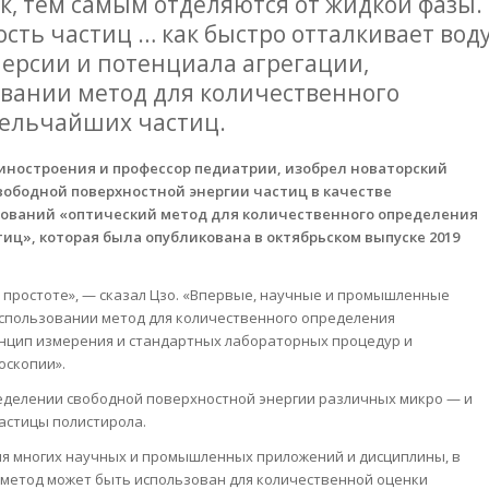
к, тем самым отделяются от жидкой фазы.
сть частиц … как быстро отталкивает вод
персии и потенциала агрегации,
овании метод для количественного
мельчайших частиц.
шиностроения и профессор педиатрии, изобрел новаторский
свободной поверхностной энергии частиц в качестве
дований «оптический метод для количественного определения
иц», которая была опубликована в октябрьском выпуске 2019
 простоте», — сказал Цзо. «Впервые, научные и промышленные
 использовании метод для количественного определения
инцип измерения и стандартных лабораторных процедур и
оскопии».
еделении свободной поверхностной энергии различных микро — и
частицы полистирола.
ля многих научных и промышленных приложений и дисциплины, в
 метод может быть использован для количественной оценки