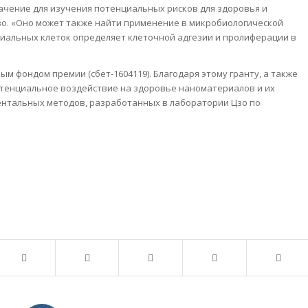
чение для изучения потенциальных рисков для здоровья и
о. «Оно может также найти применение в микробиологической
риальных клеток определяет клеточной адгезии и пролиферации в
 фондом премии (сбет-1604119). Благодаря этому гранту, а также
отенциальное воздействие на здоровье наноматериалов и их
нтальных методов, разработанных в лаборатории Цзо по