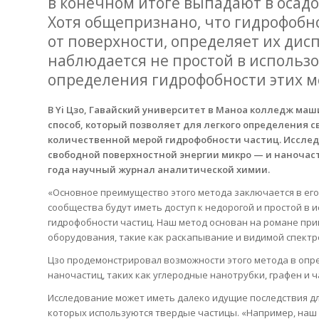
в конечном итоге выпадают в осадо
Хотя общепризнано, что гидрофобно
от поверхности, определяет их дис
наблюдается не простой в использ
определения гидрофобности этих 
В Yi Цзо, Гавайский университет в Маноа колледж ма
способ, который позволяет для легкого определения 
количественной мерой гидрофобности частиц. Иссле
свободной поверхностной энергии микро — и наночаст
года научный журнал аналитической химии.
«Основное преимущество этого метода заключается в его
сообщества будут иметь доступ к недорогой и простой в
гидрофобности частиц. Наш метод основан на романе пр
оборудования, такие как раскапывание и видимой спектр
Цзо продемонстрировал возможности этого метода в опр
наночастиц, таких как углеродные нанотрубки, графен и 
Исследование может иметь далеко идущие последствия д
которых используются твердые частицы. «Например, наш