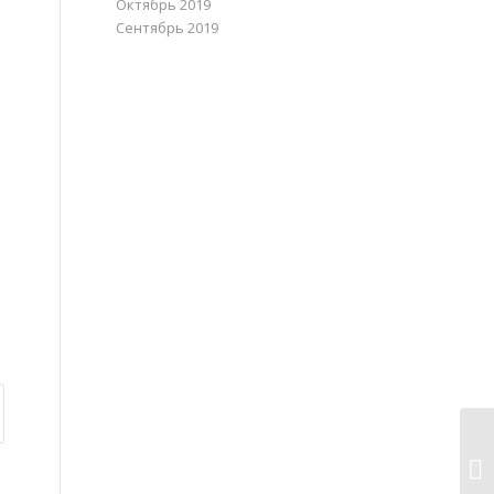
Октябрь 2019
Сентябрь 2019
На
оз