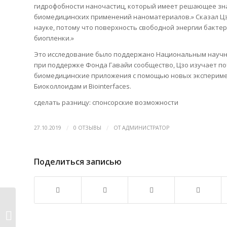
гидрофобности наночастиц, который имеет решающее зна
биомедицинских применений наноматериалов.» Сказал Цз
науке, потому что поверхность свободной энергии бакте
биопленки.»
Это исследование было поддержано Национальным научным
при поддержке Фонда Гавайи сообщество, Цзо изучает п
биомедицинские приложения с помощью новых экспериме
Биоколлоидам и Biointerfaces.
сделать разницу: спонсорские возможности
/
/
27.10.2019
0 ОТЗЫВЫ
ОТ
АДМИНИСТРАТОР
Поделиться записью
Поворачивая пластиковый мусор
в сокрови�...