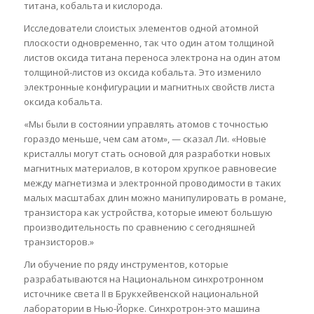
титана, кобальта и кислорода.
Исследователи слоистых элементов одной атомной
плоскости одновременно, так что один атом толщиной
листов оксида титана переноса электрона на один атом
толщиной-листов из оксида кобальта. Это изменило
электронные конфигурации и магнитных свойств листа
оксида кобальта.
«Мы были в состоянии управлять атомов с точностью
гораздо меньше, чем сам атом», — сказал Ли. «Новые
кристаллы могут стать основой для разработки новых
магнитных материалов, в котором хрупкое равновесие
между магнетизма и электронной проводимости в таких
малых масштабах длин можно манипулировать в романе,
транзистора как устройства, которые имеют большую
производительность по сравнению с сегодняшней
транзисторов.»
Ли обучение по ряду инструментов, которые
разрабатываются на Национальном синхротронном
источнике света II в Брукхейвенской национальной
лаборатории в Нью-Йорке. Синхротрон-это машина