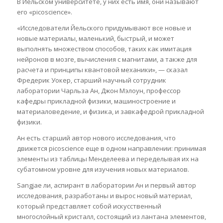
В Йельском университете, у них есть имя, они называют
его «picoscience».
«Исследователи Йельского придумывают все новые и
новые материалы, маленький, быстрый, и может
выполнять множеством способов, таких как имитация
нейронов в мозге, вычисления с магнитами, а также для
расчета и принципы квантовой механики», — сказал
Фредерик Уокер, старший научный сотрудник
лаборатории Чарльза Ан, Джон Мэлоун, профессор
кафедры прикладной физики, машиностроение и
материаловедение, и физика, и завкафедрой прикладной
физики.
Ан есть старший автор нового исследования, что
движется picoscience еще в одном направлении: принимая
элементы из таблицы Менделеева и переделывая их на
субатомном уровне для изучения новых материалов.
Sangjae ли, аспирант в лаборатории Ан и первый автор
исследования, разработаны и вырос новый материал,
который представляет собой искусственный
многослойный кристалл, состоящий из лантана элементов,