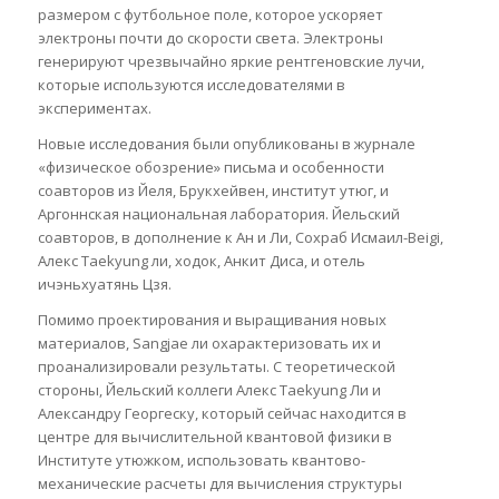
размером с футбольное поле, которое ускоряет
электроны почти до скорости света. Электроны
генерируют чрезвычайно яркие рентгеновские лучи,
которые используются исследователями в
экспериментах.
Новые исследования были опубликованы в журнале
«физическое обозрение» письма и особенности
соавторов из Йеля, Брукхейвен, институт утюг, и
Аргоннская национальная лаборатория. Йельский
соавторов, в дополнение к Ан и Ли, Сохраб Исмаил-Beigi,
Алекс Taekyung ли, ходок, Анкит Диса, и отель
ичэньхуатянь Цзя.
Помимо проектирования и выращивания новых
материалов, Sangjae ли охарактеризовать их и
проанализировали результаты. С теоретической
стороны, Йельский коллеги Алекс Taekyung Ли и
Александру Георгеску, который сейчас находится в
центре для вычислительной квантовой физики в
Институте утюжком, использовать квантово-
механические расчеты для вычисления структуры