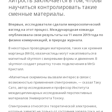
Хитрость заключается в том, чтобы
научиться контролировать такие
сменные материалы.
Впервые, исследователи сделали микроскопический
взгляд на этот процесс. Международная команда
опубликовала свои результаты на 11 июля 2019 года по
физике коммуникаций, в природе журнала.
В некоторых проводящих материалов, таких как кремния
марганца (MnSi), квазичастицы могут накапливаться в
магнитный skyrmion с вихревыми формы и движения. В
skyrmion создает решетку точек подключения в MnSi
Кристалл.
«Магнитные скирмионы вызвали интерес в связи с
возможностью применения спинтроники», — сказал Таку
Сато, автор исследования и профессор Института
междисциплинарных исследований перспективных
материалов Университета Тохоку.
Спинтроника относятся к теоретической электронике,
которые зависят не только от состояния заряда тока, но и