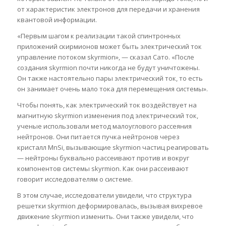
от характеристик электронов для передачи и хранения
квантовой информации.
«Первым шагом к реализации такой спинтронных
приложений скирмионов может быть электрический ток
управление потоком skyrmion», — сказал Сато. «После
создания skyrmion почти никогда не будут уничтожены.
Он также настоятельно пары электрический ток, то есть
он занимает очень мало тока для перемещения системы».
Чтобы понять, как электрический ток воздействует на
магнитную skyrmion изменения под электрический ток,
ученые использовали метод малоуглового рассеяния
нейтронов. Они питается пучка нейтронов через
кристалл MnSi, вызывающие skyrmion частиц реагировать
— нейтроны буквально рассеивают против и вокруг
компонентов системы skyrmion. Как они рассеивают
говорит исследователям о системе.
В этом случае, исследователи увидели, что структура
решетки skyrmion деформировалась, вызывая вихревое
движение skyrmion изменить. Они также увидели, что