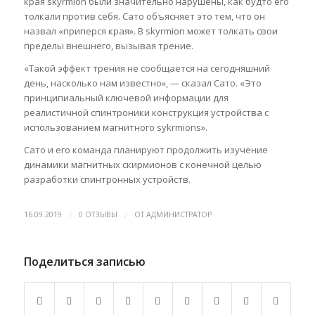
края skyrmion были значительно нарушены, как будто его
толкали против себя. Сато объясняет это тем, что он
назвал «приперся края». В skyrmion может толкать свои
пределы внешнего, вызывая трение.
«Такой эффект трения не сообщается на сегодняшний
день, насколько нам известно», — сказал Сато. «Это
принципиальный ключевой информации для
реалистичной спинтроники конструкция устройства с
использованием магнитного sykrmions».
Сато и его команда планируют продолжить изучение
динамики магнитных скирмионов с конечной целью
разработки спинтронных устройств.
/
/
16.09.2019
0 ОТЗЫВЫ
ОТ
АДМИНИСТРАТОР
Поделиться записью