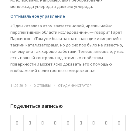
использовано, например, для преобразования
монооксида углерода в диоксид углерода.
Оптимальное управление
«Один катализа атом является новой, чрезвычайно
перспективной области исследований», — говорит Гарет
Паркинсон. «Там уже были захватывающие измерений с
такими катализаторами, но до сих пор было не известно,
почему они так хорошо работали. Теперь, впервые, у нас
есть полный контроль над атомным свойствам
поверхности и может ясно доказать это с помощью
изображений с электронного микроскопа.»
/
/
11.09.2019
0 ОТЗЫВЫ
ОТ
АДМИНИСТРАТОР
Поделиться записью