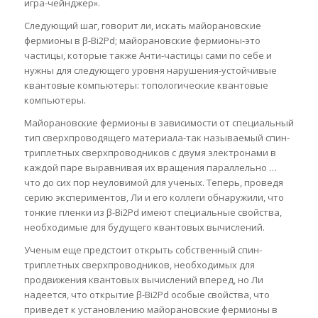
игра-чейнджер».
Следующий шаг, говорит ли, искать майорановские
фермионы в β-Bi2Pd; майорановские фермионы-это
частицы, которые также Анти-частицы сами по себе и
нужны для следующего уровня нарушения-устойчивые
квантовые компьютеры: топологические квантовые
компьютеры.
Майорановские фермионы в зависимости от специальный
тип сверхпроводящего материала-так называемый спин-
триплетных сверхпроводников с двумя электронами в
каждой паре выравнивая их вращения параллельно …
что до сих пор неуловимой для ученых. Теперь, проведя
серию экспериментов, Ли и его коллеги обнаружили, что
тонкие пленки из β-Bi2Pd имеют специальные свойства,
необходимые для будущего квантовых вычислений.
Ученым еще предстоит открыть собственный спин-
триплетных сверхпроводников, необходимых для
продвижения квантовых вычислений вперед, но Ли
надеется, что открытие β-Bi2Pd особые свойства, что
приведет к установлению майорановские фермионы в