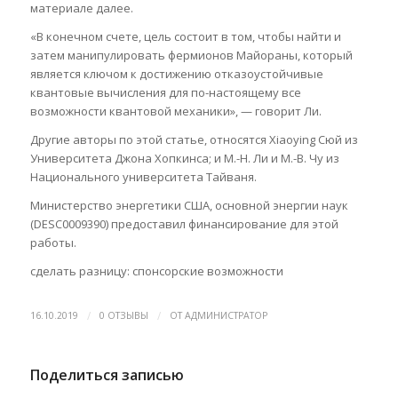
материале далее.
«В конечном счете, цель состоит в том, чтобы найти и
затем манипулировать фермионов Майораны, который
является ключом к достижению отказоустойчивые
квантовые вычисления для по-настоящему все
возможности квантовой механики», — говорит Ли.
Другие авторы по этой статье, относятся Xiaoying Сюй из
Университета Джона Хопкинса; и М.-Н. Ли и М.-В. Чу из
Национального университета Тайваня.
Министерство энергетики США, основной энергии наук
(DESC0009390) предоставил финансирование для этой
работы.
сделать разницу: спонсорские возможности
/
/
16.10.2019
0 ОТЗЫВЫ
ОТ
АДМИНИСТРАТОР
Поделиться записью