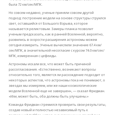
была 72 км/сек/МПК.
Но совсем недавно, ученые приняли совсем другой
подход: построение модели на основе структуры струился
свет, оставшийся от Большого Взрыва, которое
называется реликтовым. Замеры планка позволит
ученым предсказать, как в ранней Вселенной, вероятно,
развились в скорости расширения астрономы можем
сегодня измерить. Ученые вычислили значение 67.4 км/
сек/МПК, в значительной несогласие с курсом 74.0 км/сек/
МПК, измеренная с цефеиды.
Астрономы искали все, что может быть причиной
рассогласования. «Естественно, возникают вопросы
относительно того, является ли расхождение подходит от
некоторых аспектов, что астрономы пока не понимают, о
звездах мы измеряем, или же наши космологические
модели Вселенной еще не завершен», — сказал Фридман.
«Или, может быть, оба должны быть улучшены.»
Команда Фридман стремился проверить свои результаты,
создав новый и полностью независимый путь к