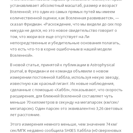
устанавливает абсолютный масштаб, размер и возраст
Вселенной; это один из самых прямых путей мы имеем
количественной оценки, как Вселенная развивается», —
сказал Фридман. «Расхождение, что мы видели до сих пор
никуда не делся, но это новое свидетельство говорит о
том, что жюри все еще отсутствует на Ли
непосредственные и убедительные основания полагать,
что есть что-то в корне ошибочным в нашей модели
Вселенной».
В новой статье, принятой к публикации в Astrophysical
Journal, в Фридман и ее команда объявили о новом
измерении постоянной Хаббла, используя некую звезду,
известную как красный гигант. Их новые наблюдения,
сделанные с помощью «Хаббл», показывают, что скорость
расширения, для ближней Вселенной составляет чуть
меньше 70 километров в секунду на мегапарсек (км/сек/
мегапарсек). Один парсек-это эквивалентно 3,26 световых
лет расстояние.
Этого измерения немного меньше, чем значение 74 км/
сек/МПК недавно сообщила SH0ES Хаббла (н0 сверхновых