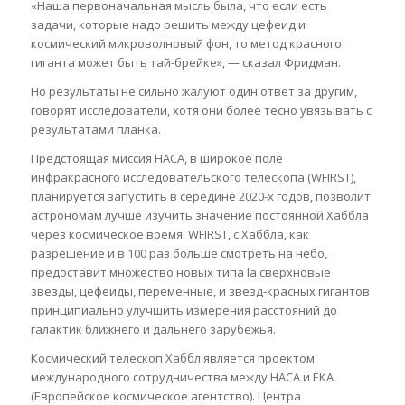
«Наша первоначальная мысль была, что если есть
задачи, которые надо решить между цефеид и
космический микроволновый фон, то метод красного
гиганта может быть тай-брейке», — сказал Фридман.
Но результаты не сильно жалуют один ответ за другим,
говорят исследователи, хотя они более тесно увязывать с
результатами планка.
Предстоящая миссия НАСА, в широкое поле
инфракрасного исследовательского телескопа (WFIRST),
планируется запустить в середине 2020-х годов, позволит
астрономам лучше изучить значение постоянной Хаббла
через космическое время. WFIRST, с Хаббла, как
разрешение и в 100 раз больше смотреть на небо,
предоставит множество новых типа Ia сверхновые
звезды, цефеиды, переменные, и звезд-красных гигантов
принципиально улучшить измерения расстояний до
галактик ближнего и дальнего зарубежья.
Космический телескоп Хаббл является проектом
международного сотрудничества между НАСА и ЕКА
(Европейское космическое агентство). Центра