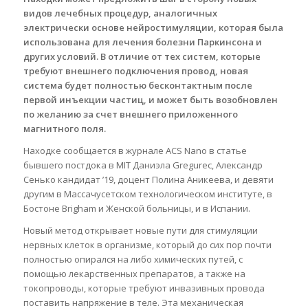
видов лечебных процедур, аналогичных
электрически основе нейростимуляции, которая была
использована для лечения болезни Паркинсона и
других условий. В отличие от тех систем, которые
требуют внешнего подключения провод, новая
система будет полностью бесконтактным после
первой инъекции частиц, и может быть возобновлен
по желанию за счет внешнего приложенного
магнитного поля.
Находке сообщается в журнале ACS Nano в статье
бывшего постдока в MIT Даниэла Gregurec, Александр
Сенько кандидат ’19, доцент Полина Аникеева, и девяти
другим в Массачусетском технологическом институте, в
Бостоне Brigham и Женской больницы, и в Испании.
Новый метод открывает новые пути для стимуляции
нервных клеток в организме, который до сих пор почти
полностью опирался на либо химических путей, с
помощью лекарственных препаратов, а также на
токопроводы, которые требуют инвазивных провода
поставить напряжение в теле. Эта механическая