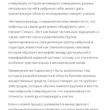
стимуляция, которая активирует совершенно разных
сигнальных путей в нейронах себе, может дать
значительную область исследования, говорят ученые.
«Интересная вещь о нервной системе является то, что
нейроны на самом деле можно обнаружить сил», —
говорит Сенько. «Вот как ваши тактильные ощущения, а
также чувство слуха и равновесия».Группа
ориентирована на определенную группу нейронов в
структуре, известной как спинной корень ганглиев,
которая образует интерфейс между Центральной и
периферийной нервной системы, потому что эти клетки
особенно чувствительны к механическим силам.
Применение методики могут быть аналогичны тем,
которые разрабатываются в области биоэлектронных
лекарственных средств, Сенько говорит, но те требуют
электродов, которые обычно намного крупнее и жестче,
чем нейронов стимулируются, что ограничивает их
точность, а иногда и повреждать клетки.
Ключ к новой процесс развивается мизер дисков с
необычной магнитные свойства, которые могут вызвать