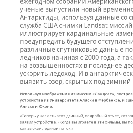
ежегодном собрании Американского
ученые выпустили новый временной
Антарктиды, используя данные со с
служба США снимки Landsat миссий.
иллюстрирует кардинальные измен
предупредить будущего отступлени
различные спутниковые данные по
ледников начиная с 2000 года, а т
на возвышенностях в последнее де
ускорить ледоход. И в антарктическ
выявить озер, скрытых под зимний 
Используя изображения из миссии «Лэндсат», построен
устройства из Университета Аляски в Фэрбенксе, и с
Аляске и Юконе.
«Теперь у нас есть этот длинный, подробный отчет, которы
заявил устройства. «Когда вы играете в эти фильмы, вы п
как зыбкий ледяной поток.»