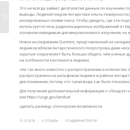
Это не всегда займет десятилетия данные по изучению по
Новый документ расширяет ЛИГО
выводы. Ледяной покров Антарктики опыты поверхности р
досягаемо�...
изолированных слоями снега. Чтобы увидеть, где эти под
используется печь радиолокационных изображений от Евро
основном невидимым для микроволнового излучения, но ж
Новое исследование Dunmire, представленной на заседани
ледников вблизи Антарктического полуострова-даже неско
скрытые озера может быть больше общего, чем ученые ду
на особенности континента ледники.
«Не так много известно о распространении и количество э
распространена на шельфовом леднике в районе Антаркти
для понимания, потому что талая вода, как было показа
Для получения дополнительной информации о «Лэндсат» и п
или https://usgs.gov/landsat
сделать разницу: спонсорские возможности
/
/
15.12.2019
0 ОТЗЫВЫ
ОТ
АДМИНИСТРАТОР