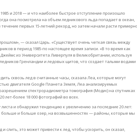
1985 и 2018 — и что наиболее быстрое отступление произошло
И когда она посмотрела на объем ледникового льда попадает в океан,
 течение первых 15-летний рекорд, но затем начали расти примерн
 прошлом», — сказал Царь. «Существует очень четкая связь между
ников в период 1985-по настоящее время записи. «В то время как
а Джеймс из Университета Ливерпуля в Великобритании, используя
 ледников Гренландии и ледовых щитов, что создает талыми водами
едить сквозь лед в считанные часы, сказала Леа, которые могут
остью двигателя Google Планета Земля, Леа анализируемых
разрешением спектрорадиометра томография (Модис) на спутниках
20 лет-более 18 000 фотографий во всех.
у листа и обнаружил тенденцию к увеличению за последние 20 лет:
се больше и больше озер, на возвышенностях — районы, которые мы
и слить, это может привести к лед, чтобы ускорить, он сказал,