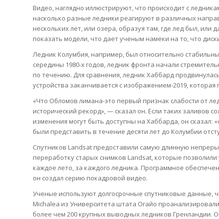
Видео, наглядно иллюстрируют, что происходит с ледникам
насколько разные ледники реагируют в различных направ
нескольких лет, или озера, образуя там, где лед был, или
показать модели, что дает ученым намеки на то, что диск
Ледник Колумбия, например, был относительно стабильным
середины 1980-х годов, ледник фронта начали стремительно
по течению. Для сравнения, ледник Хаббард продвинулась 
устройства заканчивается с изображением-2019, которая 
«Что Обломов лимана-это первый признак слабости от ле
исторический рекорд», — сказал он. Если таких заливов с
изменения могут быть доступны на Хаббарда, он сказал: 
были представить в течение десяти лет до Колумбии отст
Спутников Landsat предоставили самую длинную непрерыв
переработку старых снимков Landsat, которые позволили 
каждое лето, за каждого ледника. Программное обеспече
он создал серию покадровой видео.
Ученые используют долгосрочные спутниковые данные, чт
Michalea из Университета штата Огайо проанализировали 
более чем 200 крупных выводных ледников Гренландии. Он