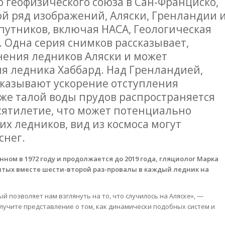
 геофизического союза в Сан-Франциско,
 ряд изображений, Аляски, Гренландии 
путников, включая НАСА, Геологическая
 Одна серия снимков рассказывает,
ения ледников Аляски и может
я ледника Хаббард. Над Гренландией,
казывают ускорение отступления
акже талой воды прудов распространяется
сятилетие, что может потенциально
их ледников, вид из космоса могут
снег.
ном в 1972 году и продолжается до 2019 года, гляциолог Марка
шитых вместе шести-второй раз-провалы в каждый ледник на
й позволяет нам взглянуть на то, что случилось на Аляске», —
олучите представление о том, как динамически подобных систем и