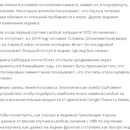
и Аляски в условиях потепления климата, заявил он, и подчеркнуть,
лениях. Некоторые всплески показывают, что пауза в течение
 даже обломки от оползней пробивается к морю. Другие ледники
и изменения ледника.
, когда первый спутник Landsat запущен в 1972. Но начиная с
 отступает, а к 2019 году составил 12,4 миль (20 километров) вверх
на 3 мили (5 км) в течение последних 48 лет. Но покадровой
показывает большой отступ в ледник, где лед был сломан.
дника Хаббард в почти 50 лет-это было продвижение через
охраняться в ближайшие годы, это может быть признаком того, что
«спутниковые снимки также показывают, что эти типы отела заливов
упили.»
ную запись Земля из космоса. Геологическая служба США имеет
устройства, чтобы подобрать наиболее ясных снимков Landsat за
ние и вычислительные мощности от двигателя Google Планета Земля,
обы посмотреть, как хорошо в ледниках Гренландии. Король
данные от миссии спутника Landsat, начиная с 1985 по изучению
а изучила, как далеко на ледник фронтов отступили, как быстро лед