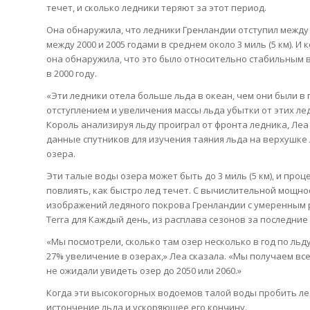
течет, и сколько ледники теряют за этот период.
Она обнаружила, что ледники Гренландии отступил между 
между 2000 и 2005 годами в среднем около 3 миль (5 км). 
она обнаружила, что это было относительно стабильным в
в 2000 году.
«Эти ледники отела больше льда в океан, чем они были в
отступлением и увеличения массы льда убытки от этих лед
Король анализируя льду проиграл от фронта ледника, Ле
данные спутников для изучения таяния льда на верхушке
озера.
Эти талые воды озера может быть до 3 миль (5 км), и проц
повлиять, как быстро лед течет. С вычислительной мощн
изображений ледяного покрова Гренландии с умеренным 
Terra для Каждый день, из расплава сезонов за последние 
«Мы посмотрели, сколько там озер несколько в год по льд
27% увеличение в озерах,» Леа сказала. «Мы получаем в
не ожидали увидеть озер до 2050 или 2060.»
Когда эти высокогорных водоемов талой воды пробить лед 
истончение льда и ускоряющее его кончину.