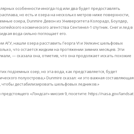
лярных особенности-иногда год или два будет предоставлять
асплава, но есть и озера на несколько метров ниже поверхности,
земные озера, Dunmire Девон из Университета Колорадо, Боулдер,
пейского космического агентства Сентинел-1 спутник. Снег и лед в
идкая вода сильно поглощает его.
и АГУ, нашли озера расставить Георга VI и Уилкинс шельфовых
лько, что остается жидким на протяжении зимних месяцев. Эти
мали, — сказала она, отметив, что она продолжает искать похожие
тих подземных озер, но эта вода, как представляется, будет
ческого полуострова,» Dunmire сказал: «и это важная составляющая
но, чтобы дестабилизировать шельфовых ледников.»
редстоящего «Лэндсат» миссия 9, посетите: https://nasa.gov/landsat