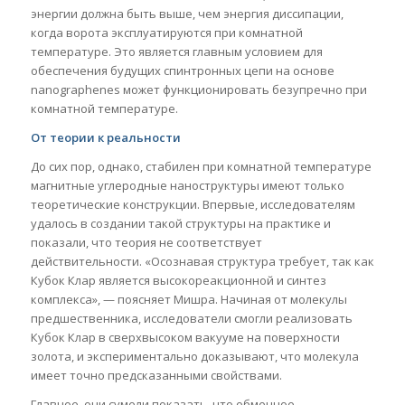
энергии должна быть выше, чем энергия диссипации,
когда ворота эксплуатируются при комнатной
температуре. Это является главным условием для
обеспечения будущих спинтронных цепи на основе
nanographenes может функционировать безупречно при
комнатной температуре.
От теории к реальности
До сих пор, однако, стабилен при комнатной температуре
магнитные углеродные наноструктуры имеют только
теоретические конструкции. Впервые, исследователям
удалось в создании такой структуры на практике и
показали, что теория не соответствует
действительности. «Осознавая структура требует, так как
Кубок Клар является высокореакционной и синтез
комплекса», — поясняет Мишра. Начиная от молекулы
предшественника, исследователи смогли реализовать
Кубок Клар в сверхвысоком вакууме на поверхности
золота, и экспериментально доказывают, что молекула
имеет точно предсказанными свойствами.
Главное, они сумели показать, что обменное