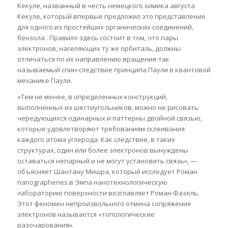
Кекуле, названный в честь немецкого химика августа
Кекуле, который впервые предложил это представление
для одного из простейших органических соединений,
бензола . Правило здесь состоит в том, что пары
электронов, населяющих ту же орбиталь, должны
отличаться по их направлению вращения-так
называемый спин-следствие принципа Паули в квантовой
механике Паули.
«Тем не менее, в определенных конструкций,
выполненных из шестиугольников, можно не рисовать
чередующихся одинарных и паттерны двойной связью,
которые удовлетворяют требованиям склеивания
каждого атома углерода. Как следствие, в таких
структурах, один или более электронов вынуждены
оставаться непарный и не могут установить связь», —
объясняет Шантану Мишра, который исследует Роман
nanographenes в Эмпа нанотехнологическую
лабораторию поверхности возглавляет Роман Фазель.
Этот феномен непроизвольного отмена сопряжения
электронов называется «топологические
разочарования».