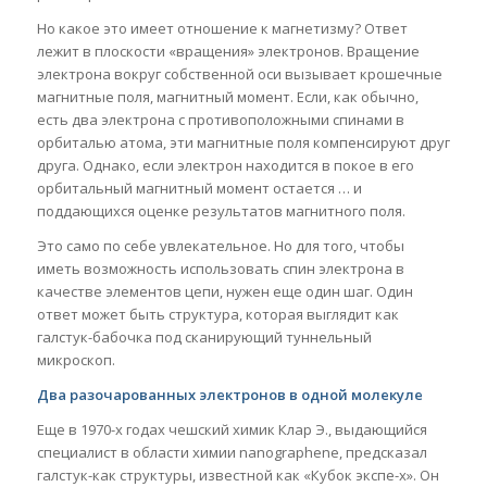
Но какое это имеет отношение к магнетизму? Ответ
лежит в плоскости «вращения» электронов. Вращение
электрона вокруг собственной оси вызывает крошечные
магнитные поля, магнитный момент. Если, как обычно,
есть два электрона с противоположными спинами в
орбиталью атома, эти магнитные поля компенсируют друг
друга. Однако, если электрон находится в покое в его
орбитальный магнитный момент остается … и
поддающихся оценке результатов магнитного поля.
Это само по себе увлекательное. Но для того, чтобы
иметь возможность использовать спин электрона в
качестве элементов цепи, нужен еще один шаг. Один
ответ может быть структура, которая выглядит как
галстук-бабочка под сканирующий туннельный
микроскоп.
Два разочарованных электронов в одной молекуле
Еще в 1970-х годах чешский химик Клар Э., выдающийся
специалист в области химии nanographene, предсказал
галстук-как структуры, известной как «Кубок экспе-х». Он