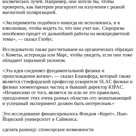
космических лучей. Например, они хотели бы, чтобы
проверить, как бактерии реагируют на излучения с разной
магнитной поляризацией.
«Эксперименты подобного никогда не исполнялись, и я
взволнован, чтобы видеть то, что они учат нас. Сюрпризы
неизбежно придет от дальнейшей работы на межпредметной
темы», — сказал Глобус.
Исследователи также рассчитываем на органических образцах
с Кометы, астероиды или Марс, чтобы увидеть, если они тоже
обладают хиральной уклоном.
«Эта идея соединяет фундаментальной физики и
происхождения жизни», — сказал Бланкфорд, который также
является стэнфордский профессор ускорителе SLAC физики и
физики элементарных частиц и бывший директор KIPAC.
«Независимо от того, является ли или не это правильно,
преодоление этих очень разных областях-это захватывающий
и успешный эксперимент должен быть интересным.»
Это исследование финансировалось Фондом «Корет», Нью-
Йоркский университет и Саймонса.
сделать разницу: спонсорские возможности