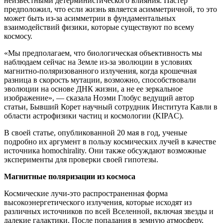
неизвестными детерминистического влияния. Пастер
предположил, что если жизнь является асимметричной, то это
может быть из-за асимметрии в фундаментальных
взаимодействий физики, которые существуют по всему
космосу.
«Мы предполагаем, что биологическая объективность мы
наблюдаем сейчас на Земле из-за эволюции в условиях
магнитно-поляризованного излучения, когда крошечная
разница в скорость мутации, возможно, способствовали
эволюции на основе ДНК жизни, а не ее зеркальное
изображение», — сказала Ноэми Глобус ведущий автор
статьи, Бывший Корет научный сотрудник Института Кавли в
области астрофизики частиц и космологии (KIPAC).
В своей статье, опубликованной 20 мая в год, ученые
подробно их аргумент в пользу космических лучей в качестве
источника homochirality. Они также обсуждают возможные
эксперименты для проверки своей гипотезы.
Магнитные поляризации из космоса
Космические лучи-это распространенная форма
высокоэнергетического излучения, которые исходят из
различных источников по всей Вселенной, включая звезды и
далекие галактики. После попадания в земную атмосферу,