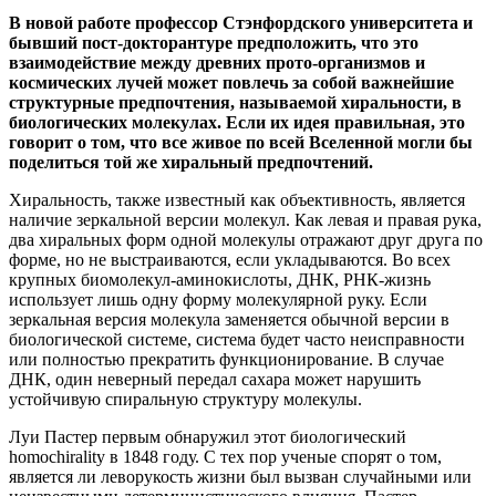
В новой работе профессор Стэнфордского университета и
бывший пост-докторантуре предположить, что это
взаимодействие между древних прото-организмов и
космических лучей может повлечь за собой важнейшие
структурные предпочтения, называемой хиральности, в
биологических молекулах. Если их идея правильная, это
говорит о том, что все живое по всей Вселенной могли бы
поделиться той же хиральный предпочтений.
Хиральность, также известный как объективность, является
наличие зеркальной версии молекул. Как левая и правая рука,
два хиральных форм одной молекулы отражают друг друга по
форме, но не выстраиваются, если укладываются. Во всех
крупных биомолекул-аминокислоты, ДНК, РНК-жизнь
использует лишь одну форму молекулярной руку. Если
зеркальная версия молекула заменяется обычной версии в
биологической системе, система будет часто неисправности
или полностью прекратить функционирование. В случае
ДНК, один неверный передал сахара может нарушить
устойчивую спиральную структуру молекулы.
Луи Пастер первым обнаружил этот биологический
homochirality в 1848 году. С тех пор ученые спорят о том,
является ли леворукость жизни был вызван случайными или