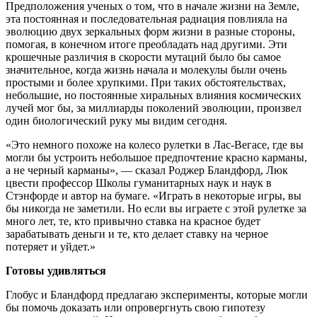
Предположения ученых о том, что в начале жизни на Земле,
эта постоянная и последовательная радиация повлияла на
эволюцию двух зеркальных форм жизни в разные стороны,
помогая, в конечном итоге преобладать над другими. Эти
крошечные различия в скорости мутаций было бы самое
значительное, когда жизнь начала и молекулы были очень
простыми и более хрупкими. При таких обстоятельствах,
небольшие, но постоянные хиральных влияния космических
лучей мог бы, за миллиарды поколений эволюции, произвел
один биологический руку мы видим сегодня.
«Это немного похоже на колесо рулетки в Лас-Вегасе, где вы
могли бы устроить небольшое предпочтение красно карманы,
а не черный карманы», — сказал Роджер Бландфорд, Люк
цвести профессор Школы гуманитарных наук и наук в
Стэнфорде и автор на бумаге. «Играть в некоторые игры, вы
бы никогда не заметили. Но если вы играете с этой рулетке за
много лет, те, кто привычно ставка на красное будет
зарабатывать деньги и те, кто делает ставку на черное
потеряет и уйдет.»
Готовы удивляться
Глобус и Бландфорд предлагаю эксперименты, которые могли
бы помочь доказать или опровергнуть свою гипотезу