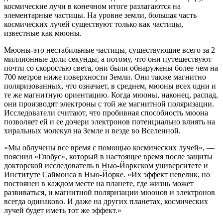
космические лучи в конечном итоге разлагаются на
элементарные частицы. На уровне земли, большая часть
космических лучей существуют только как частицы,
известные как мюоны.
Мюоны-это нестабильные частицы, существующие всего за 2
миллионные доли секунды, а потому, что они путешествуют
почти со скоростью света, они были обнаружены более чем на
700 метров ниже поверхности Земли. Они также магнитно
поляризованных, что означает, в среднем, мюоны всех одни и
те же магнитную ориентацию. Когда мюоны, наконец, распад,
они производят электроны с той же магнитной поляризации.
Исследователи считают, что пробивная способность мюона
позволяет ей и ее дочери электронов потенциально влиять на
хиральных молекул на Земле и везде во Вселенной.
«Мы облучены все время с помощью космических лучей», —
пояснил «Глобус», который в настоящее время после защиты
докторской исследователь в Нью-Йоркском университете и
Институте Саймонса в Нью-Йорке. «Их эффект невелик, но
постоянен в каждом месте на планете, где жизнь может
развиваться, и магнитной поляризации мюонов и электронов
всегда одинаково. И даже на других планетах, космических
лучей будет иметь тот же эффект.»