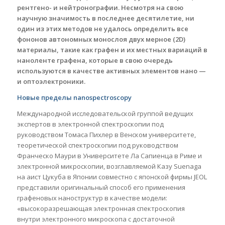
рентгено- и нейтронографии. Несмотря на свою
научную значимость в последнее десятилетие, ни
один из этих методов не удалось определить все
фононов автономных монослоя двух мерное (2D)
материалы, такие как графен и их местных вариаций в
наноленте графена, которые в свою очередь
используются в качестве активных элементов нано —
и оптоэлектроники.
Новые пределы nanospectroscopy
Международной исследовательской группой ведущих
экспертов в электронной спектроскопии под
руководством Томаса Пихлер в Венском университете,
теоретической спектроскопии под руководством
Франческо Маури в Университете Ла Сапиенца в Риме и
электронной микроскопии, возглавляемой Казу Suenaga
на аист Цукуба в Японии совместно с японской фирмы JEOL
представили оригинальный способ его применения
графеновых наноструктур в качестве модели:
«высокоразрешающая электронная спектроскопия
внутри электронного микроскопа с достаточной