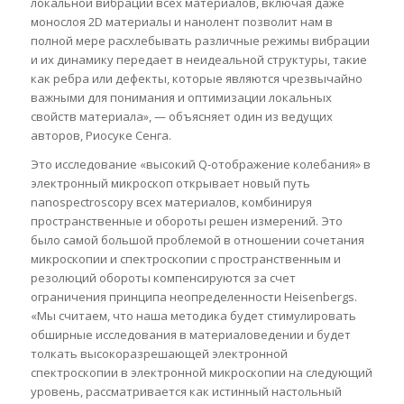
локальной вибрации всех материалов, включая даже
монослоя 2D материалы и нанолент позволит нам в
полной мере расхлебывать различные режимы вибрации
и их динамику передает в неидеальной структуры, такие
как ребра или дефекты, которые являются чрезвычайно
важными для понимания и оптимизации локальных
свойств материала», — объясняет один из ведущих
авторов, Риосуке Сенга.
Это исследование «высокий Q-отображение колебания» в
электронный микроскоп открывает новый путь
nanospectroscopy всех материалов, комбинируя
пространственные и обороты решен измерений. Это
было самой большой проблемой в отношении сочетания
микроскопии и спектроскопии с пространственным и
резолюций обороты компенсируются за счет
ограничения принципа неопределенности Heisenbergs.
«Мы считаем, что наша методика будет стимулировать
обширные исследования в материаловедении и будет
толкать высокоразрешающей электронной
спектроскопии в электронной микроскопии на следующий
уровень, рассматривается как истинный настольный