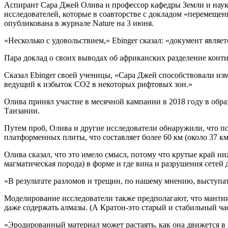
Аспирант Сара Джей Олива и профессор кафедры Земли и наук
исследователей, которые в соавторстве с докладом «перемеще
опубликована в журнале Nature на 3 июня.
«Несколько с удовольствием,» Ebinger сказал: «документ являет
Пара доклад о своих выводах об африканских разделение конти
Сказал Ebinger своей ученицы, «Сара Джей способствовали изм
ведущий к избыток СО2 в некоторых рифтовых зон.»
Олива принял участие в месячной кампании в 2018 году в обр
Танзании.
Путем проб, Олива и другие исследователи обнаружили, что по
платформенных плиты, что составляет более 60 км (около 37 к
Олива сказал, что это имело смысл, потому что крутые край н
магматическая порода) в форме и где вина и разрушения сетей
«В результате разломов и трещин, по нашему мнению, выступать
Моделирование исследователи также предполагают, что мантия
даже содержать алмазы. (А Кратон-это старый и стабильный ча
«Эродированный материал может растаять, как она движется в