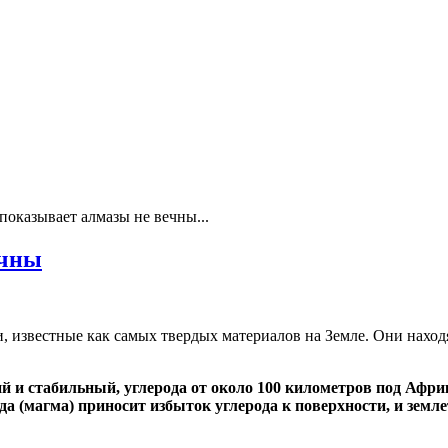
показывает алмазы не вечны...
ечны
 известные как самых твердых материалов на Земле. Они наход
й и стабильный, углерода от около 100 километров под Афри
ода (магма) приносит избыток углерода к поверхности, и зе