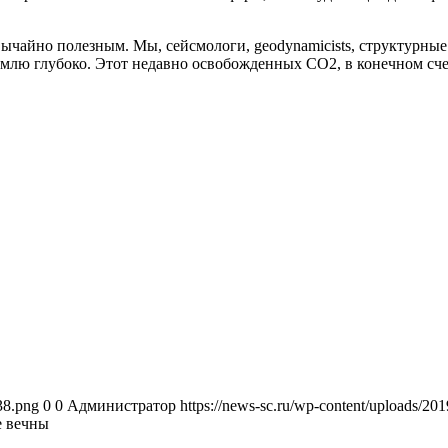
вычайно полезным. Мы, сейсмологи, geodynamicists, структурные 
млю глубоко. Этот недавно освобожденных СО2, в конечном счет
38.png
0
0
Администратор
https://news-sc.ru/wp-content/uploads/2
е вечны