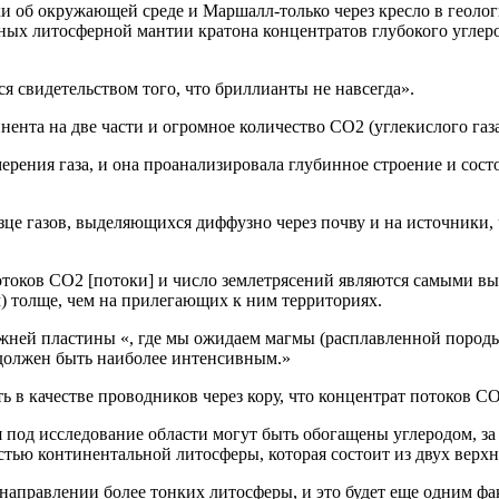
и об окружающей среде и Маршалл-только через кресло в геоло
нных литосферной мантии кратона концентратов глубокого углер
ся свидетельством того, что бриллианты не навсегда».
нента на две части и огромное количество СО2 (углекислого газа
ерения газа, и она проанализировала глубинное строение и сост
азце газов, выделяющихся диффузно через почву и на источники
токов СО2 [потоки] и число землетрясений являются самыми выс
м) толще, чем на прилегающих к ним территориях.
ижней пластины «, где мы ожидаем магмы (расплавленной породы
 должен быть наиболее интенсивным.»
 в качестве проводников через кору, что концентрат потоков СО
 под исследование области могут быть обогащены углеродом, за
стью континентальной литосферы, которая состоит из двух верхн
 направлении более тонких литосферы, и это будет еще одним ф