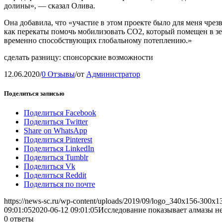
долины», — сказал Олива.
Она добавила, что «участие в этом проекте было для меня чрез
как перекаты помочь мобилизовать CO2, который помещен в зе
временно способствующих глобальному потеплению.»
сделать разницу: спонсорские возможности
12.06.2020
/
0 Отзывы
/
от
Администратор
Поделиться записью
Поделиться Facebook
Поделиться Twitter
Share on WhatsApp
Поделиться Pinterest
Поделиться LinkedIn
Поделиться Tumblr
Поделиться Vk
Поделиться Reddit
Поделиться по почте
https://news-sc.ru/wp-content/uploads/2019/09/logo_340x156-300x1
09:01:05
2020-06-12 09:01:05
Исследование показывает алмазы н
0
ответы