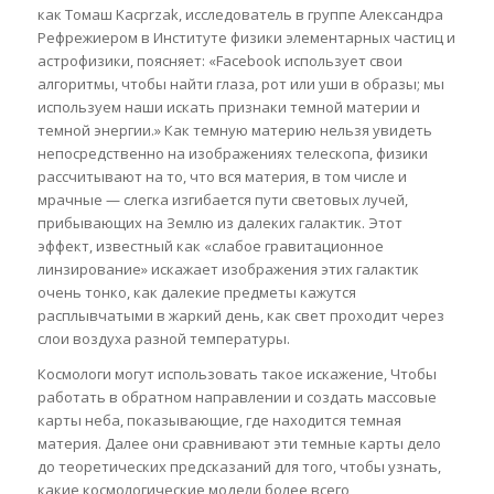
как Томаш Kacprzak, исследователь в группе Александра
Рефрежиером в Институте физики элементарных частиц и
астрофизики, поясняет: «Facebook использует свои
алгоритмы, чтобы найти глаза, рот или уши в образы; мы
используем наши искать признаки темной материи и
темной энергии.» Как темную материю нельзя увидеть
непосредственно на изображениях телескопа, физики
рассчитывают на то, что вся материя, в том числе и
мрачные — слегка изгибается пути световых лучей,
прибывающих на Землю из далеких галактик. Этот
эффект, известный как «слабое гравитационное
линзирование» искажает изображения этих галактик
очень тонко, как далекие предметы кажутся
расплывчатыми в жаркий день, как свет проходит через
слои воздуха разной температуры.
Космологи могут использовать такое искажение, Чтобы
работать в обратном направлении и создать массовые
карты неба, показывающие, где находится темная
материя. Далее они сравнивают эти темные карты дело
до теоретических предсказаний для того, чтобы узнать,
какие космологические модели более всего