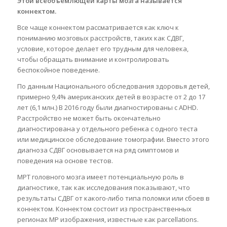
Этой всеобъемлющей карты мозга называется
коннектом.
Все чаще коннектом рассматривается как ключ к
пониманию мозговых расстройств, таких как СДВГ,
условие, которое делает его трудным для человека,
чтобы обращать внимание и контролировать
беспокойное поведение.
По данным Национального обследования здоровья детей,
примерно 9,4% американских детей в возрасте от 2 до 17
лет (6,1 млн.) В 2016 году были диагностированы с ADHD.
Расстройство не может быть окончательно
диагностирована у отдельного ребенка с одного теста
или медицинское обследование томографии. Вместо этого
диагноза СДВГ основывается на ряд симптомов и
поведения на основе тестов.
МРТ головного мозга имеет потенциальную роль в
диагностике, так как исследования показывают, что
результаты СДВГ от какого-либо типа поломки или сбоев в
коннектом. Коннектом состоит из пространственных
регионах МР изображения, известные как parcellations.