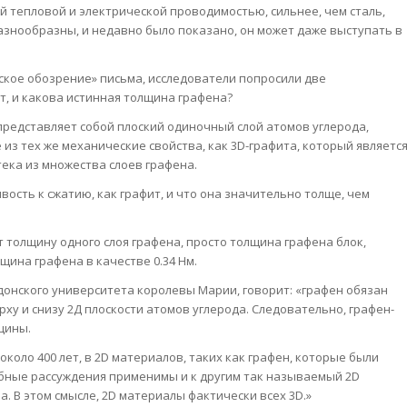
 тепловой и электрической проводимостью, сильнее, чем сталь,
разнообразны, и недавно было показано, он может даже выступать в
ское обозрение» письма, исследователи попросили две
т, и какова истинная толщина графена?
 представляет собой плоский одиночный слой атомов углерода,
из тех же механические свойства, как 3D-графита, который являетс
тека из множества слоев графена.
ость к сжатию, как графит, и что она значительно толще, чем
 толщину одного слоя графена, просто толщина графена блок,
щина графена в качестве 0.34 Нм.
донского университета королевы Марии, говорит: «графен обязан
ху и снизу 2Д плоскости атомов углерода. Следовательно, графен-
щины.
коло 400 лет, в 2D материалов, таких как графен, которые были
обные рассуждения применимы и к другим так называемый 2D
. В этом смысле, 2D материалы фактически всех 3D.»