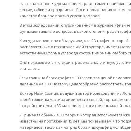
Часто называют чудо-материал, графен имеет наибольший
легкие, гибкие и прозрачные. Его использования весьма 
качестве барьера против укусов комаров.
В этом исследовании, опубликованном в журнале «физиче
фундаментальные вопросы: в какой степени графен графи
К их удивлению, они обнаружили, что 2D графен, который
расположенные в гексагональной структуре, имеет многие 
естественным форма углерода состоит из очень слабого с
Они показывают, что акции графена аналогичную устойчив
считалось.
Если толщина блока графита 100 слоев толщиной измеряют
деленное на 100. Поэтому целесообразно рассмотреть тол
Доктор Ивэй Солнце, ведущий автор исследования из Лон
своей толщины массива химических связей, торчащим свер
это действительно 3D материал, хотя и с очень малой тол
«Применяя обычные 3D теория, которая используется уже о
известны на протяжении 15 лет, мы показываем, что под
материалов, таких как нитрид бора и дисульфид молибдена