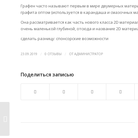
Графен часто называют первым в мире двумерных материа
графита оптом (используется в карандаша и смазочных м
Она рассматривается как часть нового класса 2D материа
очень маленькой глубиной, отсюда и название 2D материа
сделать разницу: спонсорские возможности
/
/
23.09.2019
0 ОТЗЫВЫ
ОТ
АДМИНИСТРАТОР
Поделиться записью
Исследователи расшифруют
истории сверхмассивные...