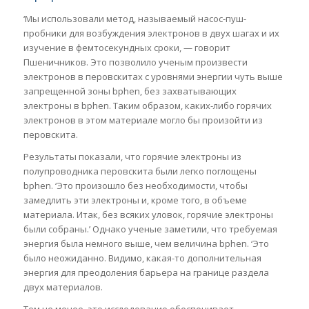
‘Мы использовали метод, называемый насос-пуш-
пробники для возбуждения электронов в двух шагах и их
изучение в фемтосекундных сроки, — говорит
Пшеничников. Это позволило ученым произвести
электронов в перовскитах с уровнями энергии чуть выше
запрещенной зоны bphen, без захватывающих
электроны в bphen. Таким образом, каких-либо горячих
электронов в этом материале могло бы произойти из
перовскита.
Результаты показали, что горячие электроны из
полупроводника перовскита были легко поглощены
bphen. ‘Это произошло без необходимости, чтобы
замедлить эти электроны и, кроме того, в объеме
материала. Итак, без всяких уловок, горячие электроны
были собраны.’ Однако ученые заметили, что требуемая
энергия была немного выше, чем величина bphen. ‘Это
было неожиданно. Видимо, какая-то дополнительная
энергия для преодоления барьера на границе раздела
двух материалов.