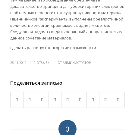
Тем не менее, это исследование обеспечивает
доказательство принципа для уборки горячих электронов
в объемных перовскита полупроводникового материала.
Пшеничников: ‘эксперименты выполнены с реалистичной
количество энергии, сравнимое с видимым светом.
Следующая задача-создать реальный аппарат, используя
данное сочетание материалов.
сделать разницу: спонсорские возможности
/
/
25.11.2019
0 ОТЗЫВЫ
ОТ
АДМИНИСТРАТОР
Поделиться записью
0