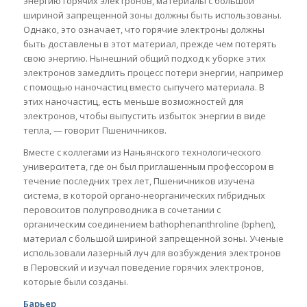
энергию горячих электронов, материалы с большой
шириной запрещенной зоны должны быть использованы.
Однако, это означает, что горячие электроны должны
быть доставлены в этот материал, прежде чем потерять
свою энергию. Нынешний общий подход к уборке этих
электронов замедлить процесс потери энергии, например
с помощью наночастиц вместо сыпучего материала. В
этих наночастиц, есть меньше возможностей для
электронов, чтобы выпустить избыток энергии в виде
тепла, — говорит Пшеничников.
Вместе с коллегами из Наньянского технологического
университета, где он был приглашенным профессором в
течение последних трех лет, Пшеничников изучена
система, в которой органо-неорганических гибридных
перовскитов полупроводника в сочетании с
органическим соединением bathophenanthroline (bphen),
материал с большой шириной запрещенной зоны. Ученые
использовали лазерный луч для возбуждения электронов
в Перовский и изучал поведение горячих электронов,
которые были созданы.
Барьер