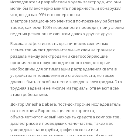
Исследователи разработали модель электрода, что они
могли бы планомерно менять поверхность, и обнаружил,
что, когда как 99% его поверхности
электроизоляционного электрод по-прежнему работает
так же, как если 100% поверхности проводит, при условии
ведения регионов не слишком далеко друг от друга.
Высокая эффективность органических солнечных
элементов имеют дополнительные слои на границах
раздела между электродами и светособирающие
органического полупроводникового слоя, которые
необходимы для оптимизации распределения света в
устройства и повышения его стабильности, но также
должны быть способны вести зарядов к электродам. Это
трудная задача и не многие материалы отвечают всем
этим требованиям.
Доктор Dinesha Dabera, пост-докторские исследователь
на этом книга Воронова целевого проекта,
объясняет:»этот новый находить средства композитов,
диэлектриков и проводящих нано-частиц, таких как
углеродные нанотрубки, графен осколки или
металлические наночастицы, может иметь большой