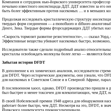
Компания и сотрудник нью-йоркского университета профессор 
печально известного инсектицида ДДТ. ДДТ известен за его н
быть более эффективным против насекомых … и в меньших кол
Продолжая исследовать кристаллическую структуру инсектицид
твердых форм соединения — а monofluoro и difluoro аналоговы
Денге, Зика. Твердые формы фторсодержащих ДДТ убитых насеко
«Скорость тормозит развитие резистентности», — сказал Уорд,
Эффективные вещества убивают насекомых быстро, возможно, 
Исследователи также сделали подробный анализ относительны
кристаллы освобождать молекулы более легко — являются бол
Забытая история DFDT
В дополнение к их химических анализов, исследователи стрем
для DFDT. Через исторические документы, они узнали, что 
для насекомых в Советском Союзе и в Северной Африке, пара
В послевоенном хаосе, однако, DFDT производство пришли к р
был быстрее и менее токсичен для млекопитающих, чем ДДТ, на
В своей Нобелевской премии 1948 адреса для обнаружения на
работает более быстро, чем ДДТ. Несмотря на это, DFDT, в зн
Йоркского университета проконсультировали.