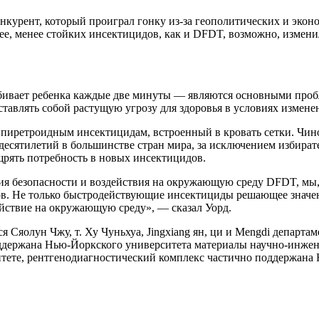
урент, который проиграл гонку из-за геополитических и эконом
е, менее стойких инсектицидов, как и DFDT, возможно, изменили 
убивает ребенка каждые две минуты — являются основными пробл
ставлять собой растущую угрозу для здоровья в условиях измене
 пиретроидным инсектицидам, встроенный в кровать сетки. Чин
есятилетий в большинстве стран мира, за исключением избирате
рять потребность в новых инсектицидов.
я безопасности и воздействия на окружающую среду DFDT, мы,
в. Не только быстродействующие инсектициды решающее значени
йствие на окружающую среду», — сказал Уорд.
я Сяолун Чжу, т. Ху Чуньхуа, Jingxiang ян, ци и Mengdi департ
оддержана Нью-Йоркского университета материалы научно-инж
тете, рентгенодиагностический комплекс частично поддержана 