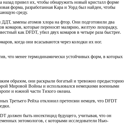
а назад привел их, чтобы обнаружить новый кристалл форме
овая форма, разработанная Кара и Уорд был найден, чтобы
жающую среду.
 ДДТ, замены атомов хлора на фтор. Они подготовили два
дов комаров, которые переносят малярию, желтую лихорадку,
звестный как DFDT, убил двух комаров в четыре раза быстрее.
маров, когда они всасываются через колодки их ног.
ив, что менее термодинамически устойчивых форм, в которых
 таким образом, они раскрыли богатый и тревожно предысторию
Второй Мировой Войны и использовался немецкими военными
ропе и южной части Тихого океана.
еных Третьего Рейха отклонил претензии немцев, что DFDT
едки.
DT должен быть инсектицид будущего, учитывая, что он
временных энтомологов, с которыми исследователи Нью-