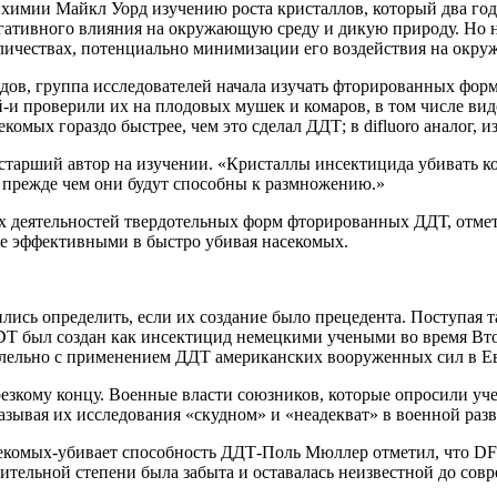
химии Майкл Уорд изучению роста кристаллов, который два год
егативного влияния на окружающую среду и дикую природу. Но н
ичествах, потенциально минимизации его воздействия на окру
ов, группа исследователей начала изучать фторированных форм
й-и проверили их на плодовых мушек и комаров, в том числе ви
мых гораздо быстрее, чем это сделал ДДТ; в difluoro аналог, и
 старший автор на изучении. «Кристаллы инсектицида убивать ко
прежде чем они будут способны к размножению.»
х деятельностей твердотельных форм фторированных ДДТ, отмет
ее эффективными в быстро убивая насекомых.
ились определить, если их создание было прецедента. Поступая
DFDT был создан как инсектицид немецкими учеными во время 
ллельно с применением ДДТ американских вооруженных сил в Ев
езкому концу. Военные власти союзников, которые опросили уч
зывая их исследования «скудном» и «неадекват» в военной разв
секомых-убивает способность ДДТ-Поль Мюллер отметил, что DF
ачительной степени была забыта и оставалась неизвестной до со