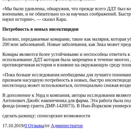
«Мы были удивлены, обнаружив, что прежде всего ДДТ был конк
военными, и не обязательно из-за научных соображений. Быстре
науки истории», — сказал Кара.
Потребность в новых инсектицидов
Болезни, передаваемые комарами, такие как малярия, которая 
200 млн заболеваний. Новые заболевания, как Зика может пред
Комары являются более устойчивыми и неспособны ответить к
использование ДДТ-которая была запрещена в течение многих д
противоречивая история и влияние на окружающую среду поощ
«Пока больше исследования необходимы для лучшего понимани
признаем насущную потребность в новых, быстро инсектицидо
инсектицид может использоваться, потенциально снижая возде
В дополнение к Уорд и компания, авторы исследования являютс
Антонович Джойс наконечника для фарма. Эта работа была п
фонда (номер гранта ДМР-1420073). В Нью-Йоркском универси
сделать разницу: спонсорские возможности
17.10.2019
/
0 Отзывы
/
от
Администратор