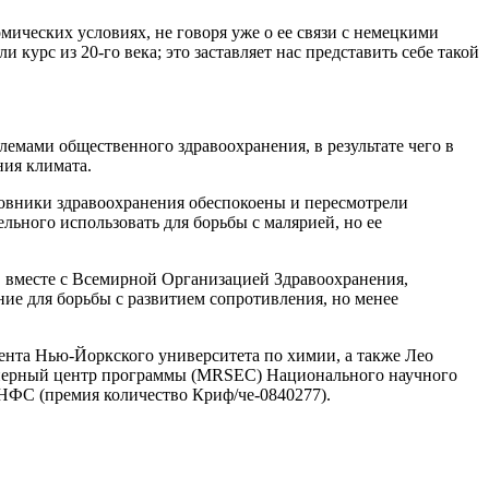
ических условиях, не говоря уже о ее связи с немецкими
курс из 20-го века; это заставляет нас представить себе такой
емами общественного здравоохранения, в результате чего в
ния климата.
овники здравоохранения обеспокоены и пересмотрели
льного использовать для борьбы с малярией, но ее
 вместе с Всемирной Организацией Здравоохранения,
е для борьбы с развитием сопротивления, но менее
амента Нью-Йоркского университета по химии, а также Лео
енерный центр программы (MRSEC) Национального научного
НФС (премия количество Криф/че-0840277).