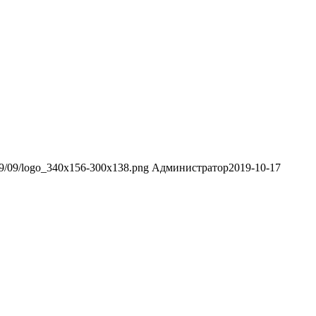
019/09/logo_340x156-300x138.png
Администратор
2019-10-17