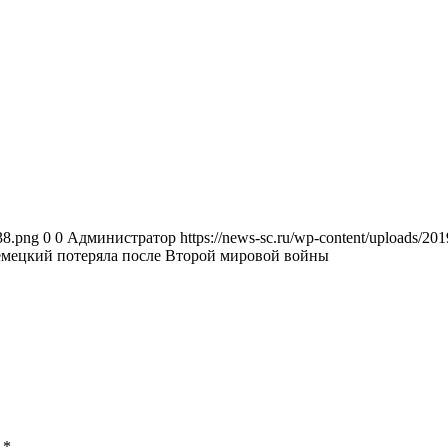
38.png
0
0
Администратор
https://news-sc.ru/wp-content/uploads/2
мецкий потеряла после Второй мировой войны
ы
*