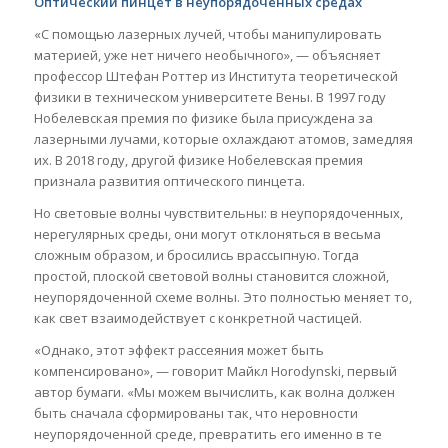
Оптический пинцет в неупорядоченных средах
«С помощью лазерных лучей, чтобы манипулировать
материей, уже нет ничего необычного», — объясняет
профессор Штефан Роттер из Института теоретической
физики в техническом университете Вены. В 1997 году
Нобелевская премия по физике была присуждена за
лазерными лучами, которые охлаждают атомов, замедляя
их. В 2018 году, другой физике Нобелевская премия
признала развития оптического пинцета.
Но световые волны чувствительны: в неупорядоченных,
нерегулярных среды, они могут отклоняться в весьма
сложным образом, и бросились врассыпную. Тогда
простой, плоской световой волны становится сложной,
неупорядоченной схеме волны. Это полностью меняет то,
как свет взаимодействует с конкретной частицей.
«Однако, этот эффект рассеяния может быть
компенсировано», — говорит Майкл Horodynski, первый
автор бумаги. «Мы можем вычислить, как волна должен
быть сначала сформированы так, что неровности
неупорядоченной среде, превратить его именно в те