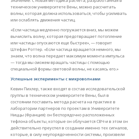
значение: С новая методика расчета, разработанная в
техническом университете Вены, можно рассчитать
волны, которая должна использоваться, чтобы усиливать
или ослаблять движения частиц.
«Если частица медленно погружается вниз, мы можем
вычислить волну, которая предотвращает потопление
или частицы опускаются еще быстрее», — говорит
Штефан Роттер. «Если частица вращается немного, мы
знаем, что волна передает максимум момента импульса
— тогда мы сможем вращать частицы с помощью
специальной формы световой волны, не касаясь его.»
Успешные эксперименты с микроволнами
Кевин Пихлер, также входят в состав исследовательской
группы в техническом университете Вены, был в
состоянии поставить метода расчета на практике в
лаборатории партнеров по проектам в Университете
Ниццы (Франция): он беспорядочно расположенных
тефлона объекты, которые он облучается СВЧ-и в этом он
действительно преуспел в создании именно тех сигналов,
которые, в силу неупорядоченности системы, произвели