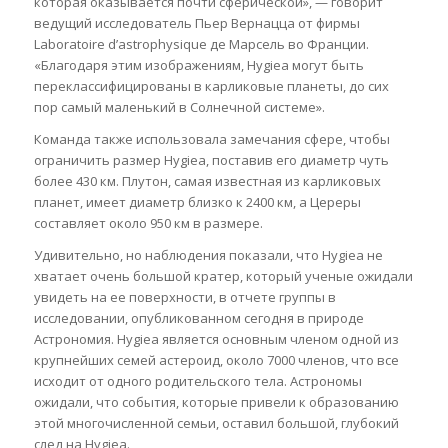
которая оказывается почти сферической», — говорит
ведущий исследователь Пьер Вернацца от фирмы
Laboratoire d’astrophysique де Марсель во Франции.
«Благодаря этим изображениям, Hygiea могут быть
переклассифицированы в карликовые планеты, до сих
пор самый маленький в Солнечной системе».
Команда также использовала замечания сфере, чтобы
ограничить размер Hygiea, поставив его диаметр чуть
более 430 км. Плутон, самая известная из карликовых
планет, имеет диаметр близко к 2400 км, а Цереры
составляет около 950 км в размере.
Удивительно, но наблюдения показали, что Hygiea не
хватает очень большой кратер, который ученые ожидали
увидеть на ее поверхности, в отчете группы в
исследовании, опубликованном сегодня в природе
Астрономия. Hygiea является основным членом одной из
крупнейших семей астероид, около 7000 членов, что все
исходит от одного родительского тела. Астрономы
ожидали, что события, которые привели к образованию
этой многочисленной семьи, оставил большой, глубокий
след на Hygiea.