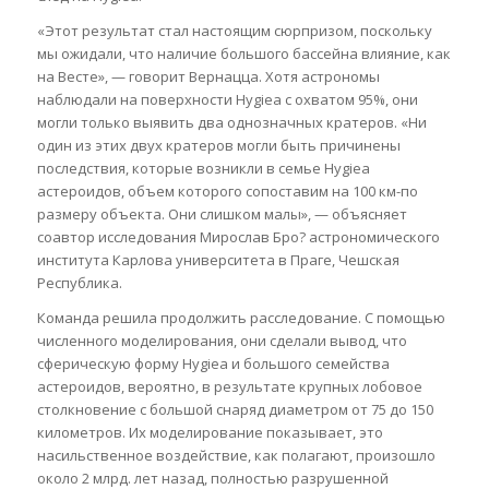
«Этот результат стал настоящим сюрпризом, поскольку
мы ожидали, что наличие большого бассейна влияние, как
на Весте», — говорит Вернацца. Хотя астрономы
наблюдали на поверхности Hygiea с охватом 95%, они
могли только выявить два однозначных кратеров. «Ни
один из этих двух кратеров могли быть причинены
последствия, которые возникли в семье Hygiea
астероидов, объем которого сопоставим на 100 км-по
размеру объекта. Они слишком малы», — объясняет
соавтор исследования Мирослав Бро? астрономического
института Карлова университета в Праге, Чешская
Республика.
Команда решила продолжить расследование. С помощью
численного моделирования, они сделали вывод, что
сферическую форму Hygiea и большого семейства
астероидов, вероятно, в результате крупных лобовое
столкновение с большой снаряд диаметром от 75 до 150
километров. Их моделирование показывает, это
насильственное воздействие, как полагают, произошло
около 2 млрд. лет назад, полностью разрушенной