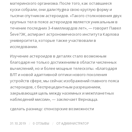
материнского организма. После того, как оставшиеся
куски собрали, они дали Hygiea свою круглую форму и
тысячи спутником астероидов. «Такого столкновения двух
крупных тел в поясе астероидов является уникальным в
течение последних 3-4 миллиардов лет», — говорит Павел
Ševe?ЭК, аспирант астрономического института Карлова
университета, которые также участвовали в
исследовании.
Изучение астероидов в деталях стало возможным
благодаря не только достижениям в области численных
вычислений, но и более мощные телескопы. «Благодаря
ВЛТ и новой адаптивной оптики нового поколения
устройств сфере, мы сейчас изображений главного пояса
астероидов, с беспрецедентным разрешением,
закрывающая щель между наземных и межпланетных
наблюдений миссии», — заключает Вернацца.
сделать разницу: спонсорские возможности
/
/
31.10.2019
0 ОТЗЫВЫ
ОТ
АДМИНИСТРАТОР