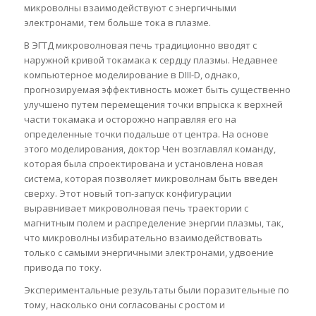
микроволны взаимодействуют с энергичными
электронами, тем больше тока в плазме.
В ЭГТД микроволновая печь традиционно вводят с
наружной кривой токамака к сердцу плазмы. Недавнее
компьютерное моделирование в DIII-D, однако,
прогнозируемая эффективность может быть существенно
улучшено путем перемещения точки впрыска к верхней
части токамака и осторожно направляя его на
определенные точки подальше от центра. На основе
этого моделирования, доктор Чен возглавлял команду,
которая была спроектирована и установлена новая
система, которая позволяет микроволнам быть введен
сверху. Этот новый топ-запуск конфигурации
выравнивает микроволновая печь траектории с
магнитным полем и распределение энергии плазмы, так,
что микроволны избирательно взаимодействовать
только с самыми энергичными электронами, удвоение
привода по току.
Экспериментальные результаты были поразительные по
тому, насколько они согласованы с ростом и