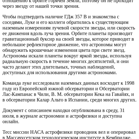
отношению к орбите горячей Земли, поэтому он не проходит
через звезду от нашей точки зрения.
Чтобы подтвердить наличие ГДж 357 B и знакомства с
соседями, Луке и его коллеги обратились к существующим
наземным измерениям лучевой скорости звезды, или скорость
ее движения вдоль луча зрения. Орбите планеты производит
гравитационный буксир на своей звезды, которое приводит в
небольшое рефлекторное движение, что астрономы могут
обнаружить крошечные изменения цвета при свете звезд.
Астрономы искали планеты вокруг яркой звезды, используя
радиальную скорость в течение многих десятилетий, и они
часто делают этих длительных, точных наблюдений,
доступных для использования другими астрономами.
Команда луке исследовали наземных данных восходит к 1998
году из Европейской южной обсерватории и Обсерватории
Лас-Кампанас в Чили, В. М. обсерватории Кека на Гавайях, и
в обсерватории Калар Альто в Испании, среди многих других.
Документ с описанием находки опубликована в среду, 31
июля, в журнале астрономии и астрофизики и доступна
онлайн.
Тесс миссии НАСА астрофизики проводник вел и оперировал
в Массачусетском технологическом институте в Кембридже,