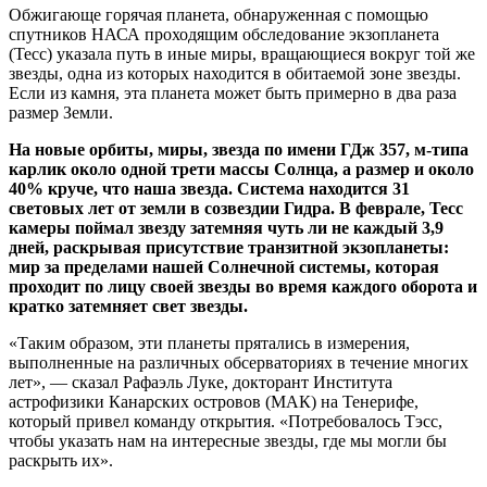
Обжигающе горячая планета, обнаруженная с помощью
спутников НАСА проходящим обследование экзопланета
(Тесс) указала путь в иные миры, вращающиеся вокруг той же
звезды, одна из которых находится в обитаемой зоне звезды.
Если из камня, эта планета может быть примерно в два раза
размер Земли.
На новые орбиты, миры, звезда по имени ГДж 357, м-типа
карлик около одной трети массы Солнца, а размер и около
40% круче, что наша звезда. Система находится 31
световых лет от земли в созвездии Гидра. В феврале, Тесс
камеры поймал звезду затемняя чуть ли не каждый 3,9
дней, раскрывая присутствие транзитной экзопланеты:
мир за пределами нашей Солнечной системы, которая
проходит по лицу своей звезды во время каждого оборота и
кратко затемняет свет звезды.
«Таким образом, эти планеты прятались в измерения,
выполненные на различных обсерваториях в течение многих
лет», — сказал Рафаэль Луке, докторант Института
астрофизики Канарских островов (МАК) на Тенерифе,
который привел команду открытия. «Потребовалось Тэсс,
чтобы указать нам на интересные звезды, где мы могли бы
раскрыть их».