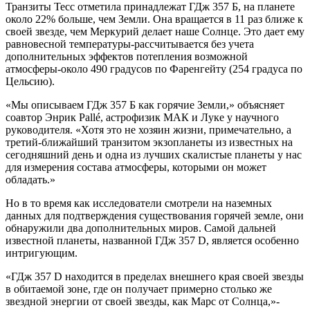
Транзиты Тесс отметила принадлежат ГДж 357 Б, на планете
около 22% больше, чем Земли. Она вращается в 11 раз ближе к
своей звезде, чем Меркурий делает наше Солнце. Это дает ему
равновесной температуры-рассчитывается без учета
дополнительных эффектов потепления возможной
атмосферы-около 490 градусов по Фаренгейту (254 градуса по
Цельсию).
«Мы описываем ГДж 357 Б как горячие Земли,» объясняет
соавтор Энрик Pallé, астрофизик МАК и Луке у научного
руководителя. «Хотя это не хозяин жизни, примечательно, а
третий-ближайший транзитом экзопланеты из известных на
сегодняшний день и одна из лучших скалистые планеты у нас
для измерения состава атмосферы, которыми он может
обладать.»
Но в то время как исследователи смотрели на наземных
данных для подтверждения существования горячей земле, они
обнаружили два дополнительных миров. Самой дальней
известной планеты, названной ГДж 357 D, является особенно
интригующим.
«ГДж 357 D находится в пределах внешнего края своей звезды
в обитаемой зоне, где он получает примерно столько же
звездной энергии от своей звезды, как Марс от Солнца,»-