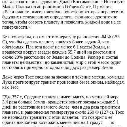
сказал соавтор исследования Диана Коссаковские в Институте
Макса Планка по астрономии в Гейдельберге, Германия.
«Если планета имеет плотную атмосферу, которая перенесет в
будущих исследованиях определить, скопилось достаточно
тепла, чтобы согреть планету и позволить жидкой воде на ее
поверхности.»
Без атмосферы, он имеет температуру равновесия -64 Ф (-53
С), что бы сделать планету кажутся более ледяной, чем
обитаемых. Планета весит не менее 6.1 массы Земли, и
вращается вокруг звезды каждые 55.7 дней на расстоянии
около 20% расстояние от Земли до Солнца. Размер и состав
планеты неизвестны, но каменистый мир с этой массы будет
составлять примерно от одного до двух раз размер Земли.
Даже через Тэсс следила за звездой в течение месяца, команды
Луке прогнозирует транзит произошел бы за окном, наблюдая,
как Тесс.
ГДж 357 с, Средние планеты, имеет массу, по меньшей мере
3,4 раза больше Земли, вращается вокруг звезды каждые 9.1
дней на расстояние немного более, чем в два раза транзитом
планеты, и равновесная температура около 260 Ф (127 с). Тэсс
не наблюдать транзиты с этой планеты, что говорит о ее
орбита наклонена-возможно, менее чем на 1 градус — по