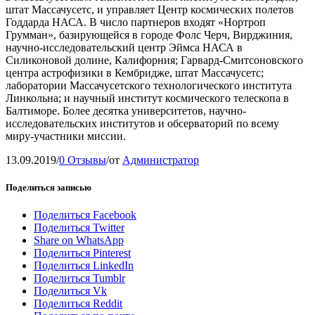
штат Массачусетс, и управляет Центр космических полетов
Годдарда НАСА. В число партнеров входят «Нортроп
Грумман», базирующейся в городе Фолс Черч, Вирджиния,
научно-исследовательский центр Эймса НАСА в
Силиконовой долине, Калифорния; Гарвард-Смитсоновского
центра астрофизики в Кембридже, штат Массачусетс;
лаборатории Массачусетского технологического института
Линкольна; и научный институт космического телескопа в
Балтиморе. Более десятка университетов, научно-
исследовательских институтов и обсерваторий по всему
миру-участники миссии.
13.09.2019
/
0 Отзывы
/
от
Администратор
Поделиться записью
Поделиться Facebook
Поделиться Twitter
Share on WhatsApp
Поделиться Pinterest
Поделиться LinkedIn
Поделиться Tumblr
Поделиться Vk
Поделиться Reddit