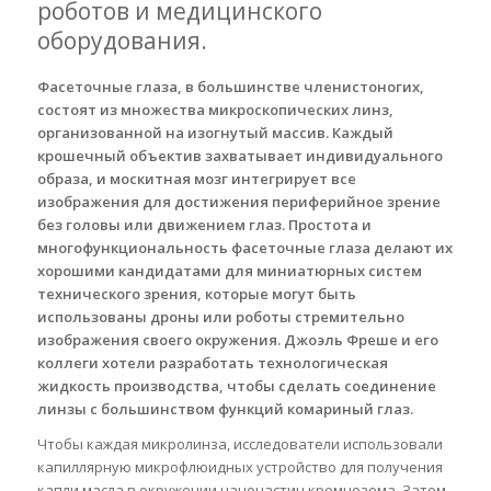
роботов и медицинского
оборудования.
Фасеточные глаза, в большинстве членистоногих,
состоят из множества микроскопических линз,
организованной на изогнутый массив. Каждый
крошечный объектив захватывает индивидуального
образа, и москитная мозг интегрирует все
изображения для достижения периферийное зрение
без головы или движением глаз. Простота и
многофункциональность фасеточные глаза делают их
хорошими кандидатами для миниатюрных систем
технического зрения, которые могут быть
использованы дроны или роботы стремительно
изображения своего окружения. Джоэль Фреше и его
коллеги хотели разработать технологическая
жидкость производства, чтобы сделать соединение
линзы с большинством функций комариный глаз.
Чтобы каждая микролинза, исследователи использовали
капиллярную микрофлюидных устройство для получения
капли масла в окружении наночастиц кремнезема. Затем