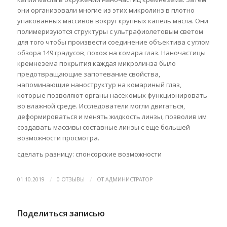
они организовали многие из этих микролинз в плотно
упакованных массивов вокруг крупных капель масла. Они
полимеризуются структуры с ультрафиолетовым светом
для того чтобы произвести соединение объектива с углом
обзора 149 градусов, похож на комара глаз. Наночастицы
кремнезема покрытия каждая микролинза было
предотвращающие запотевание свойства,
напоминающие наноструктур на комариный глаз,
которые позволяют органы насекомых функционировать
во влажной среде. Исследователи могли двигаться,
деформироваться и менять жидкость линзы, позволив им
создавать массивы составные линзы с еще большей
возможности просмотра.
сделать разницу: спонсорские возможности
/
/
01.10.2019
0 ОТЗЫВЫ
ОТ
АДМИНИСТРАТОР
Поделиться записью