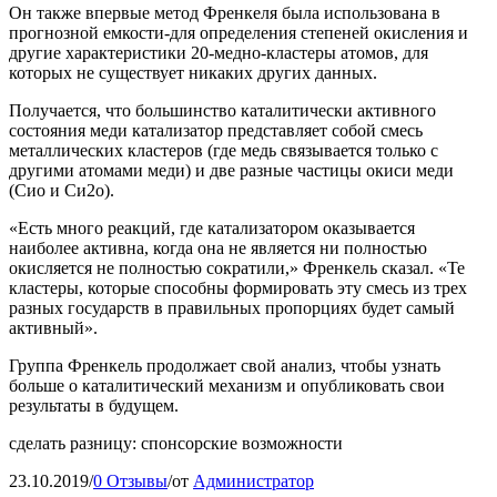
Он также впервые метод Френкеля была использована в
прогнозной емкости-для определения степеней окисления и
другие характеристики 20-медно-кластеры атомов, для
которых не существует никаких других данных.
Получается, что большинство каталитически активного
состояния меди катализатор представляет собой смесь
металлических кластеров (где медь связывается только с
другими атомами меди) и две разные частицы окиси меди
(Сио и Си2о).
«Есть много реакций, где катализатором оказывается
наиболее активна, когда она не является ни полностью
окисляется не полностью сократили,» Френкель сказал. «Те
кластеры, которые способны формировать эту смесь из трех
разных государств в правильных пропорциях будет самый
активный».
Группа Френкель продолжает свой анализ, чтобы узнать
больше о каталитический механизм и опубликовать свои
результаты в будущем.
сделать разницу: спонсорские возможности
23.10.2019
/
0 Отзывы
/
от
Администратор