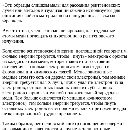
«Эти образцы слишком малы для рассеяния рентгеновских
лучей или методов визуализации обычно используется для
описания свойств материалов на наноуровне», — сказал
Френкель.
Вместо этого, ученые проанализировали, как отдельные
атомы меди поглощать синхротронного рентгеновского
излучения.
Количество рентгеновской энергии, поглощенной говорит им,
сколько энергии требуется, чтобы «пнуть» электрона с орбиты
из каждого атома меди, который зависит от состояния
окисления — сколько электронов атома имеет долю в
формировании химических связей. Менее окисленные
медные атом (то есть он держал свои электроны), тем меньше
энергии требуется для Х-лучи, чтобы удалить электрон из-за
электронов, оставленных помочь защитить убегающих
электронов с привлекательной положительный заряд ядра
меди. Чем больше окисляется (с меньшим количеством
электронов), тем больше энергии требуется, чтобы пнуть
остальных электронов из-за положительных притяжение ядра
неэкранированный труднее преодолеть.
Таким образом, рентгеновский спектр поглощения содержит
информацию о валентности и другие детали, которые