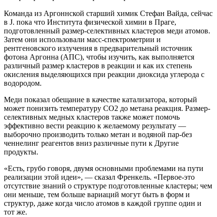
Команда из Аргоннской старший химик Стефан Вайда, сейчас
в J. пока что Института физической химии в Праге,
подготовленный размер-селективных кластеров меди атомов.
Затем они использовали масс-спектрометрии и
рентгеновского излучения в предварительный источник
фотона Аргонна (АПС), чтобы изучить, как выполняется
различный размер кластеров в реакции и как их степень
окисления выделяющихся при реакции диоксида углерода с
водородом.
Меди показал обещание в качестве катализатора, который
может понизить температуру СО2 до метана реакция. Размер-
селективных медных кластеров также может помочь
эффективно вести реакцию к желаемому результату —
выборочно производить только метан и водяной пар-без
ченнелинг реагентов вниз различные пути к Другие
продукты.
«Есть, грубо говоря, двумя основными проблемами на пути
реализации этой идеи», — сказал Френкель. «Первое-это
отсутствие знаний о структуре подготовленные кластеры; чем
они меньше, тем больше вариаций могут быть в форм и
структур, даже когда число атомов в каждой группе один и
тот же.