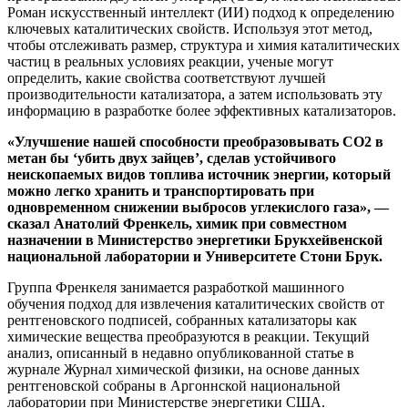
Роман искусственный интеллект (ИИ) подход к определению
ключевых каталитических свойств. Используя этот метод,
чтобы отслеживать размер, структура и химия каталитических
частиц в реальных условиях реакции, ученые могут
определить, какие свойства соответствуют лучшей
производительности катализатора, а затем использовать эту
информацию в разработке более эффективных катализаторов.
«Улучшение нашей способности преобразовывать CO2 в
метан бы ‘убить двух зайцев’, сделав устойчивого
неископаемых видов топлива источник энергии, который
можно легко хранить и транспортировать при
одновременном снижении выбросов углекислого газа», —
сказал Анатолий Френкель, химик при совместном
назначении в Министерство энергетики Брукхейвенской
национальной лаборатории и Университете Стони Брук.
Группа Френкеля занимается разработкой машинного
обучения подход для извлечения каталитических свойств от
рентгеновского подписей, собранных катализаторы как
химические вещества преобразуются в реакции. Текущий
анализ, описанный в недавно опубликованной статье в
журнале Журнал химической физики, на основе данных
рентгеновской собраны в Аргоннской национальной
лаборатории при Министерстве энергетики США.