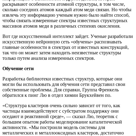
раскрывают особенности атомной структуры, в том числе,
сколько соседних атомов каждый атом меди связан. Но чтобы
извлечь эту информацию ученым нужно было найти способ,
чтобы связать измеренные спектры известных структурных
массивов атомов меди в различных степенях окисления.
Вот где искусственный интеллект зайдет. Ученые разработали
искусственную нейронную сеть «обучены» распознавать
главные особенности в спектрах от известных конструкций,
так что он может затем находить неизвестные структуры
только путем анализа измеренных спектров.
Обучение сети
Разработка библиотеки известных структур, которые они
могли бы использовать для обучения сети представил свои
собственные проблемы. Для справки, Группа Френкель
обратился к пинг Лю в отдел химии Брукхейвен по.
«Структура кластеров очень сильно зависит от того, как
частицы взаимодействуют с субстратом поддержку они
оседают и реактивной среде», — сказал Лю, теоретик с
большим опытом работы моделирование каталитической
активности. «Мы построили модель системы для
металлических и металлооксидных кластеров, достаточно