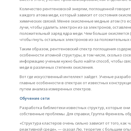
Количество рентгеновской энергии, поглощенной говорит и
каждого атома меди, который зависит от состояния окис
химических связей. Менее окисленные медные атом (то ест
лучи, чтобы удалить электрон из-за электронов, оставл
положительный заряд ядра меди. Чем больше окисляется (
чтобы пнуть остальных электронов из-за положительных
Таким образом, рентгеновский спектр поглощения содерж
особенности атомной структуры, в том числе, сколько сос
информацию ученым нужно было найти способ, чтобы свя
меди в различных степенях окисления.
Вот где искусственный интеллект зайдет. Ученые разраб
главные особенности в спектрах от известных конструкци
путем анализа измеренных спектров.
Обучение сети
Разработка библиотеки известных структур, которые они 
собственные проблемы. Для справки, Группа Френкель обр
«Структура кластеров очень сильно зависит от того, как
реактивной среде», — сказал Лю, теоретик с большим оп