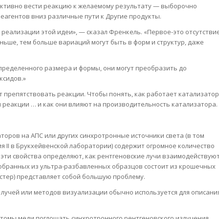
ективно вести реакцию к желаемому результату — выборочно
еагентов вниз различные пути к Другие продукты.
и реализации этой идеи», — сказал Френкель. «Первое-это отсутстви
ньше, тем больше вариаций могут быть в форм и структур, даже
определенного размера и формы, они могут преобразить до
ксидов.»
т препятствовать реакции. Чтобы понять, как работает катализатор
и реакции … и как они влияют на производительность катализатора.
торов на АПС или других синхротронные источники света (в том
я II в Брукхейвенской лаборатории) содержит огромное количество
 эти свойства определяют, как рентгеновские лучи взаимодействую
собранных из ультра-разбавленных образцов состоит из крошечных
астер) представляет собой большую проблему.
 лучей или методов визуализации обычно используется для описани
атомы меди поглощать синхротронного рентгеновского излучения.