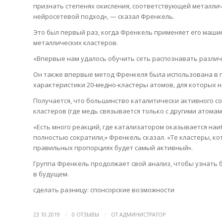
признать степенях окисления, соответствующей металли
нейросетевой подход», — сказал Френкель.
Это был первый раз, когда Френкель применяет его маши
металлических кластеров.
«Впервые нам удалось обучить сеть распознавать различн
Он также впервые метод Френкеля была использована в п
характеристики 20-медно-кластеры атомов, для которых н
Получается, что большинство каталитически активного с
кластеров (где медь связывается только с другими атомами
«Есть много реакций, где катализатором оказывается наиб
полностью сократили,» Френкель сказал. «Те кластеры, к
правильных пропорциях будет самый активный».
Группа Френкель продолжает свой анализ, чтобы узнать 
в будущем.
сделать разницу: спонсорские возможности
/
/
23.10.2019
0 ОТЗЫВЫ
ОТ
АДМИНИСТРАТОР