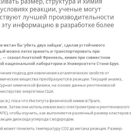
живать размер, структура и химия
условиях реакции, ученые могут
етствуют лучшей производительности
ь эту информацию в разработке более
метан бы ‘убить двух зайцев’, сделав устойчивого
ый можно легко хранить и транспортировать при
, — сказал Анатолий Френкель, химик при совместном
ой национальной лаборатории и Университете Стони Брук.
ения подход для извлечения каталитических свойств от
имические вещества преобразуются в реакции. Текущий анализ,
урнал химической физики, на основе данных рентгеновской
нистерстве энергетики США.
с в J. пока что Института физической химии в Праге,
ов. Затем они использовали масс-спектрометрии и рентгеновского
ПС), чтобы изучить, как выполняется различный размер кластеров 
акции диоксида углерода с водородом.
й может понизить температуру СО2 до метана реакция. Размер-