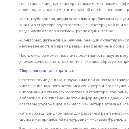
селективных медных кластеров также может помочь эфф
производить только метан и водяной пар-без ченнелинг р
«Есть, грубо говоря, двумя основными проблемами на пут
знаний о структуре подготовленные кластеры; чем они ме
когда число атомов в каждой группе один и тот же.
«Во-вторых, даже если мы начнем реакции с кластерами 
неузнаваемости во время реакции на различные формы о
Часть окислов может повысить реактивность; другие могу
ученые должны знать, какие типы оксидов образуется пр
Сбор спектральных данных
Рентгеновские данные, полученные при анализе катализа
числе Национального источника синхротронного излучени
информации о химическом составе и структуре, поскольку
с образцом. Но извлечение этой информации из данных, 
кластеры (содержащие, как мало, как четыре атома на кл
«Эти образцы слишком малы для рассеяния рентгеновских
свойств материалов на наноуровне», — сказал Френкель.
Вместо этого, ученые проанализировали, как отдельные 