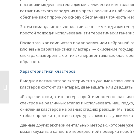
построили модель системы для металлических и металлоо
каталитического поведения во время реакции и наблюдае
обеспечивают прочную основу обеспечивая точность и э
Затем команда использовала численные методы для гене
простой подход-и использовали эти теоретически генери
После того, как компьютер под управлением нейронной с
ключевые характеристики кластеры — окисление государств
спектрах, измеренных от их экспериментальных кластеров
образцов.
Характеристики кластеров
В медном катализаторе эксперимента ученые использовал
Первый в мире успешный ум-
кластеров состоит из четырех, двенадцать, или двадцать
контролируемой...
«В ходе реакции, эти кластеры пройти множество различн
спектров на различных этапах и использовать наш подх
окисления кластеров на разных стадиях реакции. Мы так
чтобы определить, какие структуры являются лучшими ка
Данные других экспериментальных методах, которые уже 
может служить в качестве перекрестной проверки новой м