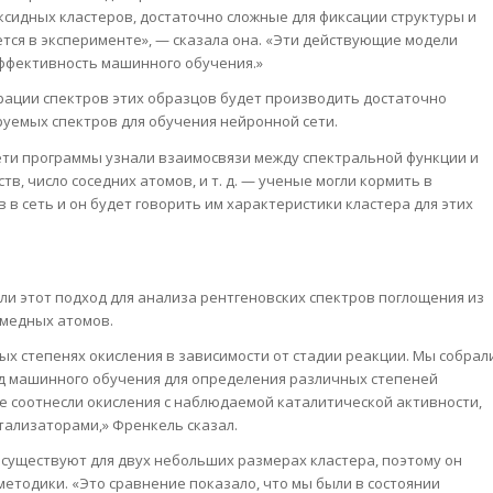
ксидных кластеров, достаточно сложные для фиксации структуры и
тся в эксперименте», — сказала она. «Эти действующие модели
ффективность машинного обучения.»
рации спектров этих образцов будет производить достаточно
руемых спектров для обучения нейронной сети.
ети программы узнали взаимосвязи между спектральной функции и
, число соседних атомов, и т. д. — ученые могли кормить в
 в сеть и он будет говорить им характеристики кластера для этих
и этот подход для анализа рентгеновских спектров поглощения из
 медных атомов.
ых степенях окисления в зависимости от стадии реакции. Мы собрал
од машинного обучения для определения различных степеней
же соотнесли окисления с наблюдаемой каталитической активности,
тализаторами,» Френкель сказал.
существуют для двух небольших размерах кластера, поэтому он
етодики. «Это сравнение показало, что мы были в состоянии