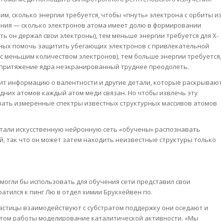
м, сколько энергии требуется, чтобы «пнуть» электрона с орбиты и
ления — сколько электронов атома имеет долю в формировании
ь он держал свои электроны), тем меньше энергии требуется для Х-
енных помочь защитить убегающих электронов с привлекательной
с меньшим количеством электронов), тем больше энергии требуется
 притяжение ядра неэкранированный труднее преодолеть.
ит информацию о валентности и другие детали, которые раскрываю
едних атомов каждый атом меди связан. Но чтобы извлечь эту
зать измеренные спектры известных структурных массивов атомов
отали искусственную нейронную сеть «обучены» распознавать
й, так что он может затем находить неизвестные структуры только
могли бы использовать для обучения сети представил свои
атился к пинг Лю в отдел химии Брукхейвен по.
 частицы взаимодействуют с субстратом поддержку они оседают и
ытом работы моделирование каталитической активности. «Мы