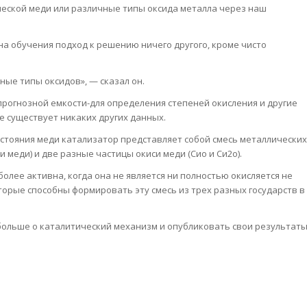
ческой меди или различные типы оксида металла через наш
на обучения подход к решению ничего другого, кроме чисто
ые типы оксидов», — сказал он.
рогнозной емкости-для определения степеней окисления и другие
е существует никаких других данных.
остояния меди катализатор представляет собой смесь металлических
 меди) и две разные частицы окиси меди (Сио и Си2о).
олее активна, когда она не является ни полностью окисляется не
оторые способны формировать эту смесь из трех разных государств в
больше о каталитический механизм и опубликовать свои результат