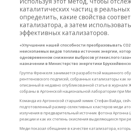
Используя этот метод, чтобы отсле
каталитических частиц в реальных 
определить, какие свойства соотв
катализатора, а затем использоват
эффективных катализаторов.
«Улучшение нашей способности преобразовывать CO2 в 
неископаемых видов топлива источник энергии, котор
одновременном снижении выбросов углекислого газа»
назначении в Министерство энергетики Брукхейвенск
Группа Френкеля занимается разработкой машинного обуч
рентгеновского подписей, собранных катализаторы как х
описанный в недавно опубликованной статье в журнале Ж
собраны в Аргоннской национальной лаборатории при Ми
Команда из Аргоннской старший химик Стефан Вайда, сейча
подготовленный размер-селективных кластеров меди атом
излучения в предварительный источник фотона Аргонна (А
реакции и как их степень окисления выделяющихся при ре
Меди показал обещание в качестве катализатора, которы