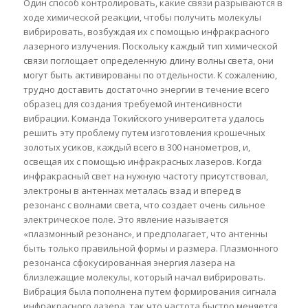
Один способ контролировать, какие связи разрываются в
ходе химической реакции, чтобы получить молекулы
вибрировать, возбуждая их с помощью инфракрасного
лазерного излучения. Поскольку каждый тип химической
связи поглощает определенную длину волны света, они
могут быть активированы по отдельности. К сожалению,
трудно доставить достаточно энергии в течение всего
образец для создания требуемой интенсивности
вибрации. Команда Токийского университета удалось
решить эту проблему путем изготовления крошечных
золотых усиков, каждый всего в 300 нанометров, и,
освещая их с помощью инфракрасных лазеров. Когда
инфракрасный свет на нужную частоту присутствовал,
электроны в антеннах металась взад и вперед в
резонанс с волнами света, что создает очень сильное
электрическое поле. Это явление называется
«плазмонный резонанс», и предполагает, что антенны
быть только правильной формы и размера. Плазмонного
резонанса сфокусированная энергия лазера на
близлежащие молекулы, который начал вибрировать.
Вибрация была пополнена путем формирования сигнала
инфракрасного лазера, так что частота быстро меняется