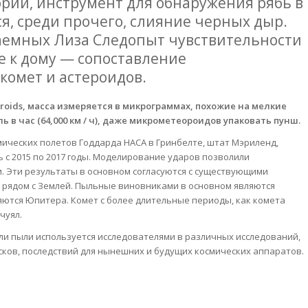
рии, инструмент для обнаружения рябь в
я, среди прочего, слияние черных дыр.
аемных Лиза Следопыт чувствительности
е к дому — сопоставление
комет и астероидов.
roids, масса измеряется в микрограммах, похожие на мелкие
 в час (64,000 км / ч), даже микрометеороидов упаковать пунш.
мических полетов Годдарда НАСА в Гринбелте, штат Мэриленд,
ь с 2015 по 2017 годы. Моделирование ударов позволили
. Эти результаты в основном согласуются с существующими
и рядом с Землей. Пыльные виновниками в основном являются
ются Юпитера. Комет с более длительные периоды, как комета
чуял.
и пыли используется исследователями в различных исследований,
ков, последствий для нынешних и будущих космических аппаратов.