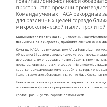
гравитационно-волновой обсервато
пространстве-времени производитс
Команда ученых НАСА рекордные з
для различных целей гораздо ближ
микроскопической пыли, пролитой 
Большинство из этих частиц, известный как micromete
песчинки. Но на скоростях, приближающихся 40,000 миль
Команда НАСА, под руководством Айры Торп в Центре кос
обнаружил 54 ударов в ходе миссии, которая продолжалас
исследователям определить, какие объекты пролить пыли
представлениями о том, что создает micrometeroids нашл
короткопериодические кометы, орбиты которых определя
Галлея, также способствовали пыли, что Лиза Следопыт по
Новые измерения могут помочь усовершенствовать модел
от понимания физики формирования планеты к оценке рис
сделать разницу: спонсорские возможности
/
/
03.12.2019
0 ОТЗЫВЫ
ОТ
АДМИНИСТРАТОР