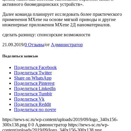
активного биомедицинских устройств».
Далее команда планирует исследовать более практического
применения MXene на основе мягкой приводы и другие
инженерные приложения MXene 2Д наноматериалов.
сделать разницу: спонсорские возможности
21.09.2019
/
0 Отзывы
/
от
Администратор
Поделиться записью
Поделиться Facebook
Поделиться Twitter
Share on WhatsApp
Поделиться Pinterest
Поделиться LinkedIn
Поделиться Tumblr
Поделиться Vk
Поделиться Reddit
Поделиться по почте
https://news-sc.ru/wp-content/uploads/2019/09/logo_340x156-
300x138.png
0
0
Администратор
https://news-sc.ru/wp-
content/uploads/2019/09/logo_340x156-300x138.png