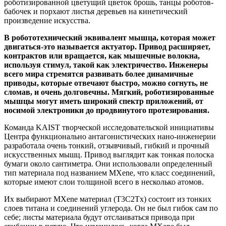
роботизированной цветущий цветок брошь, танцы роботов-
бабочек и порхают листья деревьев на кинетический
произведение искусства.
В робототехнический эквивалент мышца, которая может
двигаться-это называется актуатор. Привод расширяет,
контрактов или вращается, как мышечные волокна,
используя стимул, такой как электричество. Инженеры
всего мира стремятся развивать более динамичные
приводы, которые отвечают быстро, можно согнуть, не
сломав, и очень долговечны. Мягкий, роботизированные
мышцы могут иметь широкий спектр приложений, от
носимой электроники до продвинутого протезирования.
Команда KAIST творческой исследовательской инициативы
Центра функционально антагонистических нано-инженерии
разработала очень тонкий, отзывчивый, гибкий и прочный
искусственных мышц. Привод выглядит как тонкая полоска
бумаги около сантиметра. Они использовали определенный
тип материала под названием MXene, что класс соединений,
которые имеют слои толщиной всего в несколько атомов.
Их выбирают MXene материал (T3C2Tx) состоит из тонких
слоев титана и соединений углерода. Он не был гибок сам по
себе; листы материала будут отслаиваться привода при