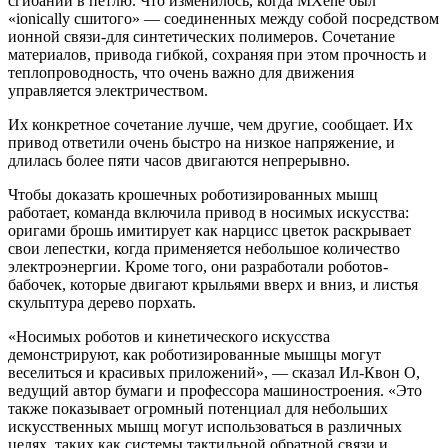
сгибании в петлю. Что изменилось, когда MXene был
«ionically сшитого» — соединенных между собой посредством
ионной связи-для синтетических полимеров. Сочетание
материалов, привода гибкой, сохраняя при этом прочность и
теплопроводность, что очень важно для движения
управляется электричеством.
Их конкретное сочетание лучше, чем другие, сообщает. Их
привод ответили очень быстро на низкое напряжение, и
длилась более пяти часов двигаются непрерывно.
Чтобы доказать крошечных роботизированных мышц
работает, команда включила привод в носимых искусства:
оригами брошь имитирует как нарцисс цветок раскрывает
свои лепестки, когда применяется небольшое количество
электроэнергии. Кроме того, они разработали роботов-
бабочек, которые двигают крыльями вверх и вниз, и листья
скульптура дерево порхать.
«Носимых роботов и кинетического искусства
демонстрируют, как роботизированные мышцы могут
веселиться и красивых приложений», — сказал Ил-Квон О,
ведущий автор бумаги и профессора машиностроения. «Это
также показывает огромный потенциал для небольших
искусственных мышц могут использоваться в различных
целях, таких как системы тактильной обратной связи и