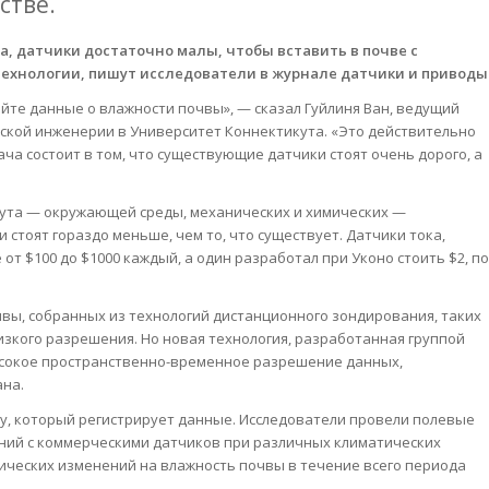
стве.
, датчики достаточно малы, чтобы вставить в почве с
технологии, пишут исследователи в журнале датчики и приводы
айте данные о влажности почвы», — сказал Гуйлиня Ван, ведущий
еской инженерии в Университет Коннектикута. «Это действительно
ча состоит в том, что существующие датчики стоят очень дорого, а
ута — окружающей среды, механических и химических —
стоят гораздо меньше, чем то, что существует. Датчики тока,
т $100 до $1000 каждый, а один разработал при Уконо стоить $2, по
вы, собранных из технологий дистанционного зондирования, таких
низкого разрешения. Но новая технология, разработанная группой
ысокое пространственно-временное разрешение данных,
ана.
ру, который регистрирует данные. Исследователи провели полевые
ний с коммерческими датчиков при различных климатических
гических изменений на влажность почвы в течение всего периода