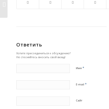
Хаббл находит крошечный
электрический футбольные...
Ответить
Хотите присоединиться к обсуждению?
Не стесняйтесь вносить свой вклад!
*
Имя
*
E-mail
Сайт