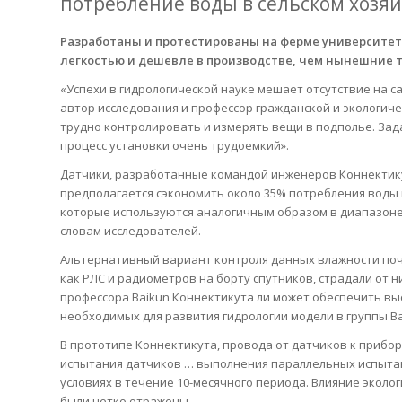
потребление воды в сельском хозяй
Разработаны и протестированы на ферме университета
легкостью и дешевле в производстве, чем нынешние 
«Успехи в гидрологической науке мешает отсутствие на с
автор исследования и профессор гражданской и экологич
трудно контролировать и измерять вещи в подполье. Зада
процесс установки очень трудоемкий».
Датчики, разработанные командой инженеров Коннектик
предполагается сэкономить около 35% потребления воды и 
которые используются аналогичным образом в диапазоне о
словам исследователей.
Альтернативный вариант контроля данных влажности поч
как РЛС и радиометров на борту спутников, страдали от 
профессора Baikun Коннектикута ли может обеспечить в
необходимых для развития гидрологии модели в группы В
В прототипе Коннектикута, провода от датчиков к прибо
испытания датчиков … выполнения параллельных испыта
условиях в течение 10-месячного периода. Влияние эколо
были четко отражены.