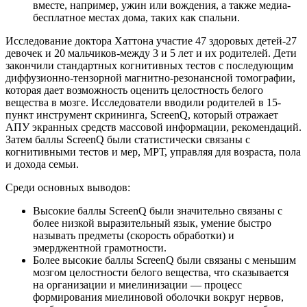
вместе, например, ужин или вождения, а также медиа-
бесплатное местах дома, таких как спальни.
Исследование доктора Хаттона участие 47 здоровых детей-27
девочек и 20 мальчиков-между 3 и 5 лет и их родителей. Дети
закончили стандартных когнитивных тестов с последующим
диффузионно-тензорной магнитно-резонансной томографии,
которая дает возможность оценить целостность белого
вещества в мозге. Исследователи вводили родителей в 15-
пункт инструмент скрининга, ScreenQ, который отражает
АПУ экранных средств массовой информации, рекомендаций.
Затем баллы ScreenQ были статистически связаны с
когнитивными тестов и мер, МРТ, управляя для возраста, пола
и дохода семьи.
Среди основных выводов:
Высокие баллы ScreenQ были значительно связаны с
более низкой выразительный язык, умение быстро
называть предметы (скорость обработки) и
эмерджентной грамотности.
Более высокие баллы ScreenQ были связаны с меньшим
мозгом целостности белого вещества, что сказывается
на организации и миелинизации — процесс
формирования миелиновой оболочки вокруг нервов,