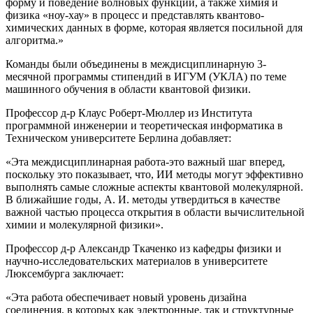
форму и поведение волновых функций, а также химия и
физика «ноу-хау» в процесс и представлять квантово-
химических данных в форме, которая является посильной для
алгоритма.»
Команды были объединены в междисциплинарную 3-
месячной программы стипендий в ИГУМ (УКЛА) по теме
машинного обучения в области квантовой физики.
Профессор д-р Клаус Роберт-Мюллер из Института
программной инженерии и теоретическая информатика в
Техническом университете Берлина добавляет:
«Эта междисциплинарная работа-это важный шаг вперед,
поскольку это показывает, что, ИИ методы могут эффективно
выполнять самые сложные аспекты квантовой молекулярной.
В ближайшие годы, А. И. методы утвердиться в качестве
важной частью процесса открытия в области вычислительной
химии и молекулярной физики».
Профессор д-р Александр Ткаченко из кафедры физики и
научно-исследовательских материалов в университете
Люксембурга заключает:
«Эта работа обеспечивает новый уровень дизайна
соединения, в которых как электронные, так и структурные